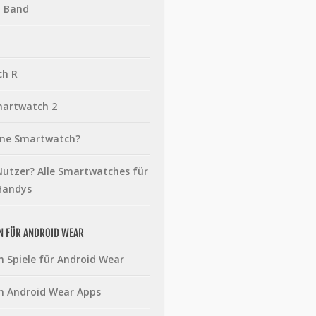
t Band
ch R
martwatch 2
eine Smartwatch?
utzer? Alle Smartwatches für
Handys
N FÜR ANDROID WEAR
n Spiele für Android Wear
n Android Wear Apps