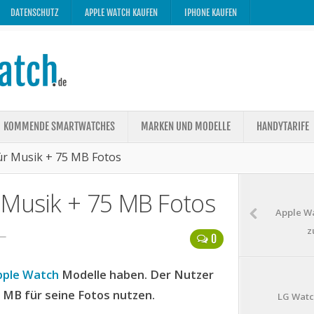
DATENSCHUTZ
APPLE WATCH KAUFEN
IPHONE KAUFEN
KOMMENDE SMARTWATCHES
MARKEN UND MODELLE
HANDYTARIFE
ür Musik + 75 MB Fotos
 Musik + 75 MB Fotos
Apple Wa
z
6—
0
pple Watch
Modelle haben. Der Nutzer
5 MB für seine Fotos nutzen.
LG Watc