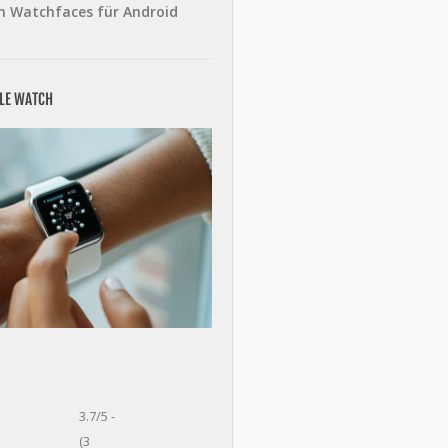
n Watchfaces für Android
PLE WATCH
3.7/5 -
(3