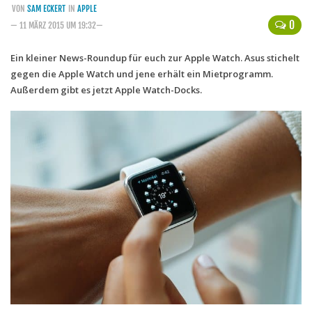
VON
SAM ECKERT
IN
APPLE
Handytarife
0
— 11 MÄRZ 2015 UM 19:32—
BASE
Ein kleiner News-Roundup für euch zur Apple Watch. Asus stichelt
gegen die Apple Watch und jene erhält ein Mietprogramm.
Smartphonetarife
Außerdem gibt es jetzt Apple Watch-Docks.
Datentarife
o2
Smartphonetarife
Prepaid-Tarife
Datentarife
Flatrate-Prepaidtarife
Mobilfunk-Vergleichsrechner
Mobilfunk-Tarifrechner
Flatrate-Datentarife