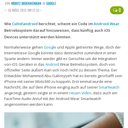
VON
MORITZ BRUENNEMANN
IN
GOOGLE
Handytarife
0
— 18 MÄRZ 2015 UM 17:31—
BASE
Wie
Cultofandroid
berichtet, scheint ein Code im
Android Wear
Betriebssystem darauf hinzuweisen, dass künftig auch iOS
Smartphonetarife
Devices unterstützt werden könnten.
Datentarife
Normalerweise gehen
Google
und Apple getrennte Wege, doch der
o2
Internetriese Google könnte dass demnächst zumindest in einer
Sparte ändern. Immer wieder gibt es Gerüchte um die Integration
Smartphonetarife
von iOS Geräten in das
Android
Wear Betriebssystem, doch von
Prepaid-Tarife
offizieller Seite äußert man sich noch nicht zu diesem Thema. Der
Entwickler Mohammed Abu-Gabreyyeh hat es bereits geschafft sein
Datentarife
iPhone mit seiner Moto360 zu koppeln. Erst einmal wurde eine
Nachricht, die auf dem iPhone einging auch auf seiner
Smartwatch
Flatrate-Prepaidtarife
angezeigt, gestern zeigte er in einem
neuen Video
, dass auch ein
Mobilfunk-Vergleichsrechner
FaceTime Audio Anruf mit der Android Wear Smartwatch
angenommen werden kann.
Mobilfunk-Tarifrechner
Flatrate-Datentarife