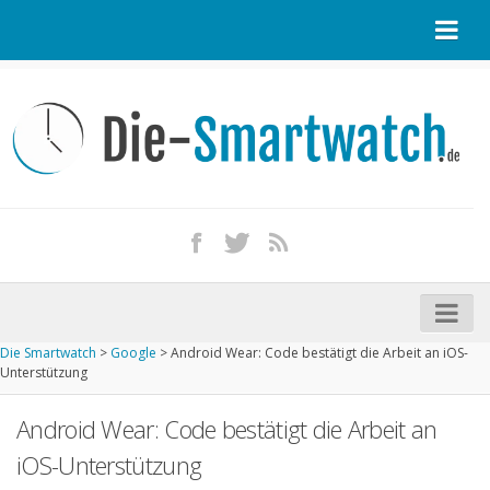
Startseite
Kontakt / Tipp geben
Impressum
Datenschutz
Apple Watch kaufen
iPhone kaufen
Die Smartwatch
>
Google
>
Android Wear: Code bestätigt die Arbeit an iOS-
Startseite
Unterstützung
Aktuelle Smartwatches im Test
Android Wear: Code bestätigt die Arbeit an
Kommende Smartwatches
iOS-Unterstützung
Marken und Modelle