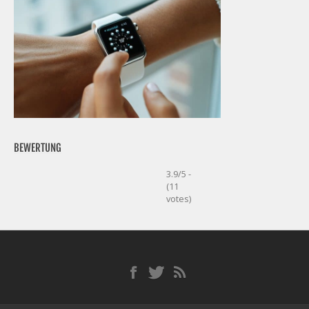
BEWERTUNG
3.9/5 -
(11
votes)