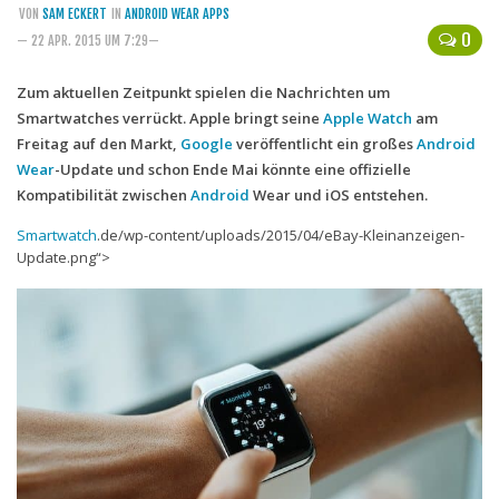
VON
SAM ECKERT
IN
ANDROID WEAR APPS
Handytarife
0
— 22 APR. 2015 UM 7:29—
BASE
Zum aktuellen Zeitpunkt spielen die Nachrichten um
Smartwatches verrückt. Apple bringt seine
Smartphonetarife
Apple Watch
am
Freitag auf den Markt,
Google
veröffentlicht ein großes
Android
Datentarife
Wear
-Update und schon Ende Mai könnte eine offizielle
o2
Kompatibilität zwischen
Android
Wear und iOS entstehen.
Smartphonetarife
Smartwatch
.de/wp-content/uploads/2015/04/eBay-Kleinanzeigen-
Update.png“>
Prepaid-Tarife
Datentarife
Flatrate-Prepaidtarife
Mobilfunk-Vergleichsrechner
Mobilfunk-Tarifrechner
Flatrate-Datentarife