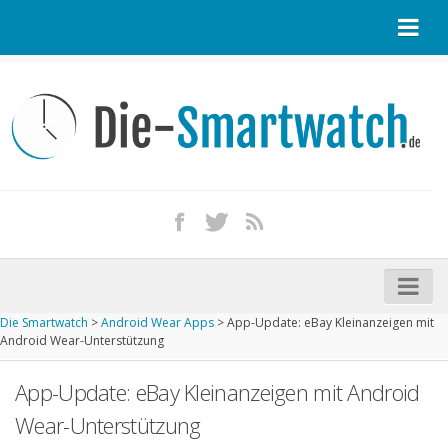
Startseite
Kontakt / Tipp geben
Impressum
Datenschutz
Apple Watch kaufen
iPhone kaufen
Die Smartwatch
>
Android Wear Apps
>
App-Update: eBay Kleinanzeigen mit
Startseite
Android Wear-Unterstützung
Aktuelle Smartwatches im Test
App-Update: eBay Kleinanzeigen mit Android
Kommende Smartwatches
Wear-Unterstützung
Marken und Modelle