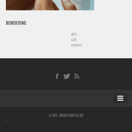
BEWERTUNG
4/5 -
(24
votes)
Startseite
© DIE-SMARTWATCH.DE
Kontakt / Tipp geben