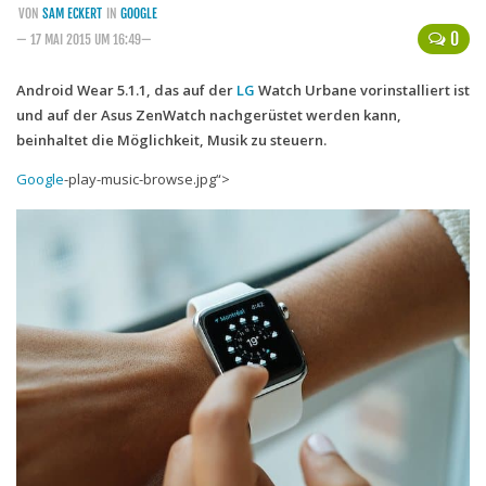
VON
SAM ECKERT
IN
GOOGLE
Handytarife
0
— 17 MAI 2015 UM 16:49—
BASE
Android Wear 5.1.1, das auf der
LG
Watch Urbane vorinstalliert ist
und auf der Asus ZenWatch nachgerüstet werden kann,
Smartphonetarife
beinhaltet die Möglichkeit, Musik zu steuern.
Datentarife
Google
-play-music-browse.jpg“>
o2
Smartphonetarife
Prepaid-Tarife
Datentarife
Flatrate-Prepaidtarife
Mobilfunk-Vergleichsrechner
Mobilfunk-Tarifrechner
Flatrate-Datentarife