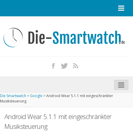
Startseite
Kontakt / Tipp geben
Impressum
Datenschutz
Apple Watch kaufen
iPhone kaufen
Die Smartwatch
>
Google
>
Android Wear 5.1.1 mit eingeschränkter
Startseite
Musiksteuerung
Aktuelle Smartwatches im Test
Android Wear 5.1.1 mit eingeschränkter
Kommende Smartwatches
Musiksteuerung
Marken und Modelle