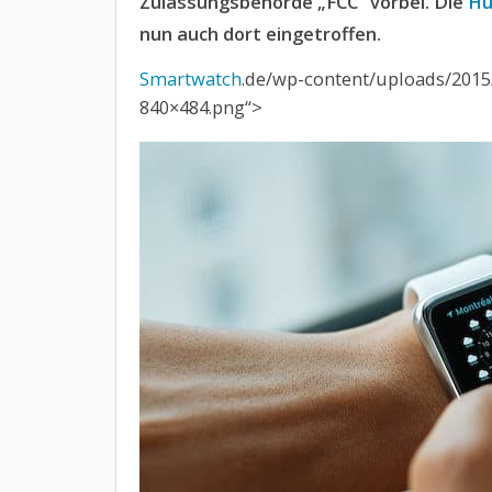
Zulassungsbehörde „FCC“ vorbei. Die
Hu
nun auch dort eingetroffen.
Smartwatch
.de/wp-content/uploads/2015
840×484.png“>