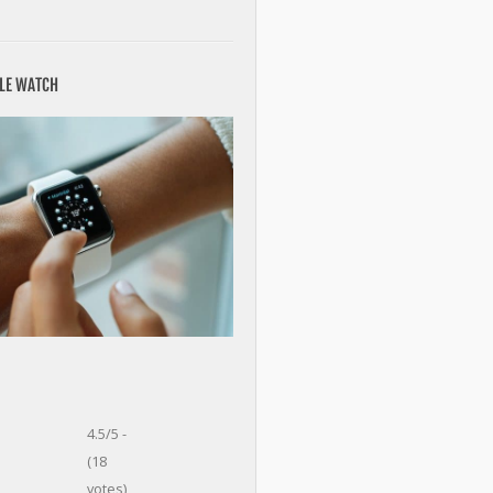
PLE WATCH
4.5/5 -
(18
votes)