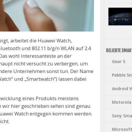
eigt, arbeitet die Huawei Watch,
luetooth und 802.11 b/g/n WLAN auf 2.4
BELIEBTE SMA
Das wohl Interessanteste an der
Gear S
haupt nicht versucht zu verbergen, um
 andere Unternehmen sonst tun. Der Name
Pebble S
Watch“ und „Smartwatch“) lassen dabei
Android 
ntwicklung eines Produkts meistens
Motorola
ie wir hier geschrieben sehen sind genau
n Huawei Watch entgegen kommen werden.
Sony Sma
icht.
Microsof