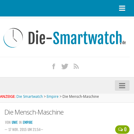
Startseite
Kontakt / Tipp geben
Impressum
Datenschutz
Apple Watch kaufen
iPhone kaufen
ANZEIGE:
Die Smartwatch
>
Empire
>
Die Mensch-Maschine
Startseite
Die Mensch-Maschine
Aktuelle Smartwatches im Test
Kommende Smartwatches
VON
UWE
IN
EMPIRE
0
— 17 NOV. 2015 UM 21:54—
Marken und Modelle