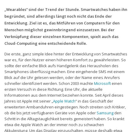
„Wearables“ sind der Trend der Stunde. Smartwatches haben ihn
Handytarife
begründet, sind allerdings längt noch nicht das Ende der
BASE
Entwicklung. Ziel ist es, das Mitführen von Computern für den
Menschen möglichst gewinnbringend einzusetzen. Bei der
Smartphonetarife
Verknüpfung dieser einzelnen Komponenten, spielt auch das
Datentarife
Cloud-Computing eine entscheidende Rolle.
o2
Die erste, ganz simple Idee hinter der Entwicklung von Smartwatches
war es, für den Nutzer einen höheren Komfort zu gewährleisten. So
Smartphonetarife
sollte der einfache Blick aufs Handgelenk das Herausholen des
Prepaid-Tarife
Smartphones überflüssig machen. Eine eingehende SMS mit einem
Blick auf die Uhr gelesen werden, oder der Name eines Anrufers
Datentarife
schneller identifiziert werden. Schon 2003 machte
Microsoft
einen
ersten Versuch in diese Richtung. Eine Uhr, die aktuelle
Flatrate-Prepaidtarife
Informationen aus dem Internet beziehen konnte. Seit April dieses
Jahres ist Apple mit seiner „
Apple Watch
“ in das Geschäft der
Mobilfunk-Vergleichsrechner
erweiterten Armbanduhren eingestiegen. Noch streiten sich Kritiker,
Mobilfunk-Tarifrechner
ob die bis jetzt verfügbaren Geräte von Apple oder
Samsung
den
Schritt in die Alltagstauglichkeit bereits gemeistert haben. So krankt
Flatrate-Datentarife
etwa die Apple Watch an der immer noch zu schwachen
Akkuleistung. Um das Display einzuschalten, müsse deshalb etwa