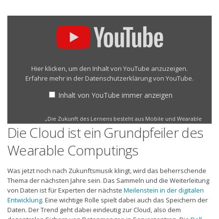
„Die
Zukunft
des
Lernens
besteht
aus
Hier klicken, um den Inhalt von YouTube anzuzeigen.
Mobile
Erfahre mehr in der
Datenschutzerklärung von YouTube
.
und
Wearable
Inhalt von YouTube immer anzeigen
Computing“
von
„Die Zukunft des Lernens besteht aus Mobile und Wearable
YouTube
Die Cloud ist ein Grundpfeiler des
Computing“ direkt öffnen
anzeigen
Wearable Computings
Was jetzt noch nach Zukunftsmusik klingt, wird das beherrschende
Thema der nächsten Jahre sein. Das Sammeln und die Weiterleitung
von Daten ist für Experten der nächste
Meilenstein in der digitalen
Entwicklung
. Eine wichtige Rolle spielt dabei auch das Speichern der
Daten. Der Trend geht dabei eindeutig zur Cloud, also dem