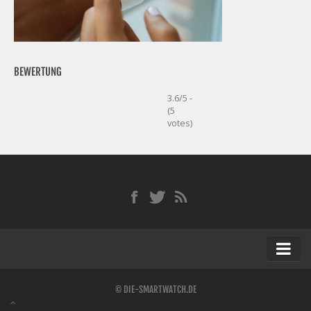
BEWERTUNG
3.6/5 -
(5
votes)
Startseite
© DIE-SMARTWATCH.DE
Kontakt / Tipp geben