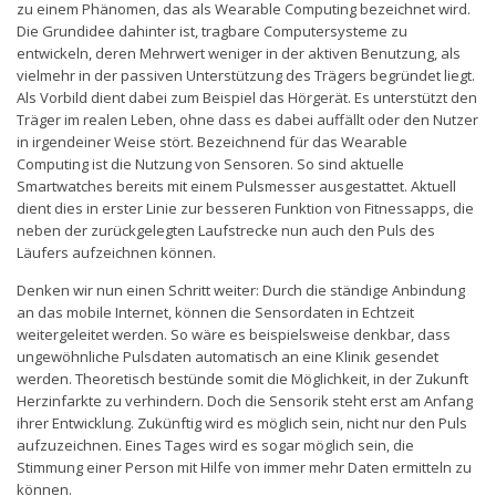
zu einem Phänomen, das als Wearable Computing bezeichnet wird.
Die Grundidee dahinter ist, tragbare Computersysteme zu
entwickeln, deren Mehrwert weniger in der aktiven Benutzung, als
vielmehr in der passiven Unterstützung des Trägers begründet liegt.
Als Vorbild dient dabei zum Beispiel das Hörgerät. Es unterstützt den
Träger im realen Leben, ohne dass es dabei auffällt oder den Nutzer
in irgendeiner Weise stört. Bezeichnend für das Wearable
Computing ist die Nutzung von Sensoren. So sind aktuelle
Smartwatches bereits mit einem Pulsmesser ausgestattet. Aktuell
dient dies in erster Linie zur besseren Funktion von Fitnessapps, die
neben der zurückgelegten Laufstrecke nun auch den Puls des
Läufers aufzeichnen können.
Denken wir nun einen Schritt weiter: Durch die ständige Anbindung
an das mobile Internet, können die Sensordaten in Echtzeit
weitergeleitet werden. So wäre es beispielsweise denkbar, dass
ungewöhnliche Pulsdaten automatisch an eine Klinik gesendet
werden. Theoretisch bestünde somit die Möglichkeit, in der Zukunft
Herzinfarkte zu verhindern. Doch die Sensorik steht erst am Anfang
ihrer Entwicklung. Zukünftig wird es möglich sein, nicht nur den Puls
aufzuzeichnen. Eines Tages wird es sogar möglich sein, die
Stimmung einer Person mit Hilfe von immer mehr Daten ermitteln zu
können.