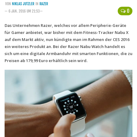
VON
NIKLAS JUTZLER
IN
RAZER
Handytarife
0
— 6 JAN. 2016 UM 21:53—
BASE
Das Unternehmen Razer, welches vor allem Peripherie-Geräte
für Gamer anbietet, war bisher mit dem Fitness-Tracker Nabu X
Smartphonetarife
auf dem Markt aktiv, nun kündigte man im Rahmen der CES 2016
Datentarife
ein weiteres Produkt an. Bei der Razer Nabu Watch handelt es
o2
sich um eine digitale Armbanduhr mit smarten Funktionen, die zu
Preisen ab 179,99 Euro erhältlich sein wird.
Smartphonetarife
Prepaid-Tarife
Datentarife
Flatrate-Prepaidtarife
Mobilfunk-Vergleichsrechner
Mobilfunk-Tarifrechner
Flatrate-Datentarife