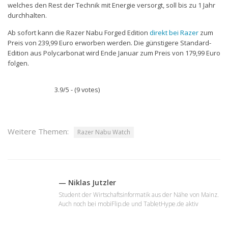
welches den Rest der Technik mit Energie versorgt, soll bis zu 1 Jahr
durchhalten.
Ab sofort kann die Razer Nabu Forged Edition
direkt bei Razer
zum
Preis von 239,99 Euro erworben werden. Die günstigere Standard-
Edition aus Polycarbonat wird Ende Januar zum Preis von 179,99 Euro
folgen.
3.9/5 - (9 votes)
Weitere Themen:
Razer Nabu Watch
— Niklas Jutzler
Student der Wirtschaftsinformatik aus der Nähe von Mainz.
Auch noch bei mobiFlip.de und TabletHype.de aktiv