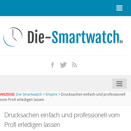
Startseite
Kontakt / Tipp geben
Impressum
Datenschutz
Apple Watch kaufen
iPhone kaufen
ANZEIGE:
Die Smartwatch
>
Empire
>
Drucksachen einfach und professionell
Startseite
vom Profi erledigen lassen
Aktuelle Smartwatches im Test
Drucksachen einfach und professionell vom
Kommende Smartwatches
Profi erledigen lassen
Marken und Modelle