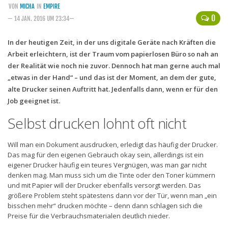
VON
MICHA
IN
EMPIRE
Handytarife
0
— 14 JAN. 2016 UM 23:34—
BASE
In der heutigen Zeit, in der uns digitale Geräte nach Kräften die
Arbeit erleichtern, ist der Traum vom papierlosen Büro so nah an
Smartphonetarife
der Realität wie noch nie zuvor. Dennoch hat man gerne auch mal
Datentarife
„etwas in der Hand“ – und das ist der Moment, an dem der gute,
o2
alte Drucker seinen Auftritt hat. Jedenfalls dann, wenn er für den
Job geeignet ist.
Smartphonetarife
Selbst drucken lohnt oft nicht
Prepaid-Tarife
Datentarife
Will man ein Dokument ausdrucken, erledigt das häufig der Drucker.
Das mag für den eigenen Gebrauch okay sein, allerdings ist ein
Flatrate-Prepaidtarife
eigener Drucker häufig ein teures Vergnügen, was man gar nicht
denken mag. Man muss sich um die Tinte oder den Toner kümmern
Mobilfunk-Vergleichsrechner
und mit Papier will der Drucker ebenfalls versorgt werden. Das
Mobilfunk-Tarifrechner
größere Problem steht spätestens dann vor der Tür, wenn man „ein
bisschen mehr“ drucken möchte – denn dann schlagen sich die
Flatrate-Datentarife
Preise für die Verbrauchsmaterialen deutlich nieder.