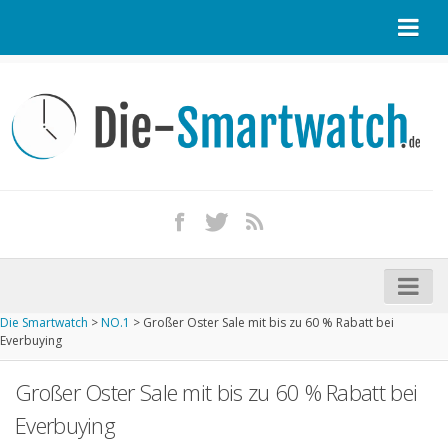
Startseite
Kontakt / Tipp geben
Impressum
Datenschutz
Apple Watch kaufen
iPhone kaufen
Die Smartwatch
>
NO.1
>
Großer Oster Sale mit bis zu 60 % Rabatt bei
Startseite
Everbuying
Aktuelle Smartwatches im Test
Großer Oster Sale mit bis zu 60 % Rabatt bei
Kommende Smartwatches
Everbuying
Marken und Modelle