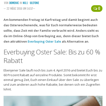
VON
DOMENIC
IN
NO.1
·
ULEFONE
Handytarife
0
— 22 MÄRZ 2016 UM 14:57—
BASE
Am kommenden Freitag ist Karfreitag und damit beginnt auch
das Osterwochenende, was für Euch normalerweise bedeuten
Smartphonetarife
sollte, dass Zeit mit der Familie verbracht wird. Anders sieht es
Datentarife
da im Online-Shop von Everbuying aus, denn dieser bietet Euch
o2
den attraktiven
Everbuying Oster Sale
als Alternative an.
Smartphonetarife
Everbuying Oster Sale: Bis zu 60 %
Prepaid-Tarife
Rabatt
Datentarife
Ebenjener Sale läuft noch bis zum 4. April 2016 und bietet Euch bis zu
Flatrate-Prepaidtarife
60 Prozent Rabatt auf einzelne Produkte. Somit bekommt Ihr erst
einmal genug Zeit, Euch einen Einkauf über den Sale zu überlegen
Mobilfunk-Vergleichsrechner
und zum anderen auch hohe Rabatte, bei denen sich ein Zugreifen
lohnt.
Mobilfunk-Tarifrechner
Flatrate-Datentarife