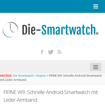
Startseite
Kontakt / Tipp geben
Impressum
Datenschutz
Apple Watch kaufen
iPhone kaufen
ANZEIGE:
Die Smartwatch
>
Empire
>
FIFINE W9: Schnelle Android-Smartwatch
Startseite
mit Leder-Armband
Aktuelle Smartwatches im Test
FIFINE W9: Schnelle Android-Smartwatch mit
Kommende Smartwatches
Leder-Armband
Marken und Modelle