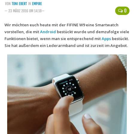
VON
TONI EBERT
IN
EMPIRE
Handytarife
0
— 23 MÄRZ 2016 UM 14:18—
BASE
Wir möchten euch heute mit der FIFINE W9 eine Smartwatch
vorstellen, die mit
Smartphonetarife
Android
bestückt wurde und demzufolge viele
Funktionen bietet, wenn man sie entsprechend mit
Apps
bestückt.
Datentarife
Sie hat außerdem ein Lederarmband und ist zurzeit im Angebot.
o2
Smartphonetarife
Prepaid-Tarife
Datentarife
Flatrate-Prepaidtarife
Mobilfunk-Vergleichsrechner
Mobilfunk-Tarifrechner
Flatrate-Datentarife