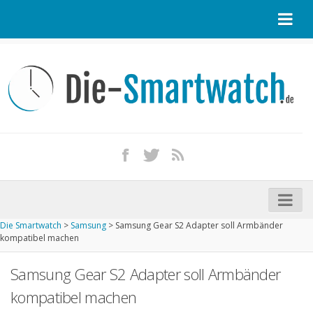
Startseite
Kontakt / Tipp geben
Impressum
Datenschutz
Apple Watch kaufen
iPhone kaufen
Die Smartwatch
>
Samsung
>
Samsung Gear S2 Adapter soll Armbänder
Startseite
kompatibel machen
Aktuelle Smartwatches im Test
Samsung Gear S2 Adapter soll Armbänder
Kommende Smartwatches
kompatibel machen
Marken und Modelle