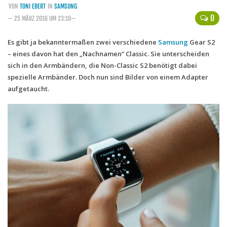
VON
TONI EBERT
IN
SAMSUNG
Handytarife
0
— 25 MÄRZ 2016 UM 23:10—
BASE
Es gibt ja bekanntermaßen zwei verschiedene
Samsung
Gear S2
– eines davon hat den „Nachnamen“ Classic. Sie unterscheiden
Smartphonetarife
sich in den Armbändern, die Non-Classic S2 benötigt dabei
Datentarife
spezielle Armbänder. Doch nun sind Bilder von einem Adapter
o2
aufgetaucht.
Smartphonetarife
Prepaid-Tarife
Datentarife
Flatrate-Prepaidtarife
Mobilfunk-Vergleichsrechner
Mobilfunk-Tarifrechner
Flatrate-Datentarife