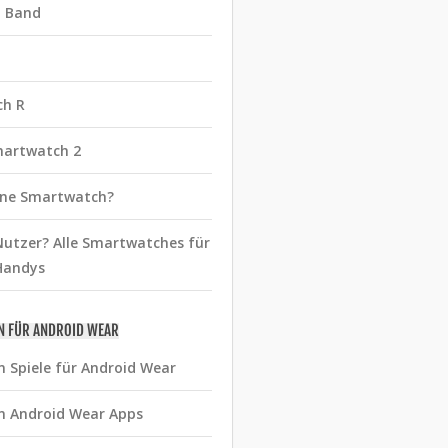
t Band
ch R
martwatch 2
eine Smartwatch?
utzer? Alle Smartwatches für
Handys
N FÜR ANDROID WEAR
n Spiele für Android Wear
n Android Wear Apps