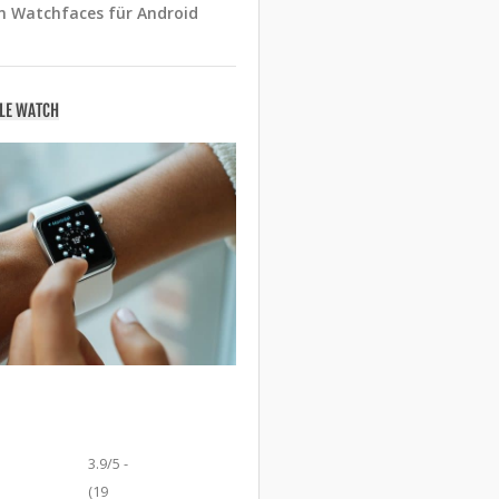
n Watchfaces für Android
PLE WATCH
3.9/5 -
(19