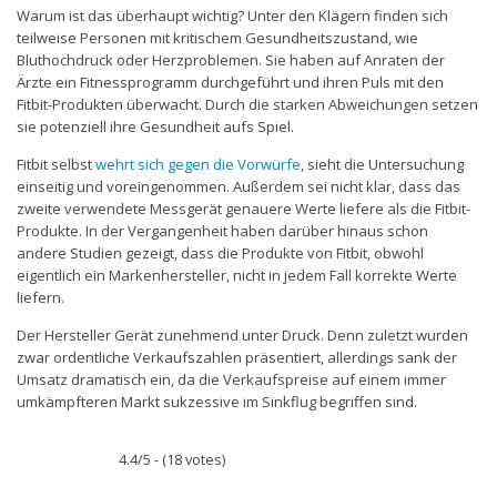
Warum ist das überhaupt wichtig? Unter den Klägern finden sich
teilweise Personen mit kritischem Gesundheitszustand, wie
Bluthochdruck oder Herzproblemen. Sie haben auf Anraten der
Ärzte ein Fitnessprogramm durchgeführt und ihren Puls mit den
Fitbit-Produkten überwacht. Durch die starken Abweichungen setzen
sie potenziell ihre Gesundheit aufs Spiel.
Fitbit selbst
wehrt sich gegen die Vorwürfe
, sieht die Untersuchung
einseitig und voreingenommen. Außerdem sei nicht klar, dass das
zweite verwendete Messgerät genauere Werte liefere als die Fitbit-
Produkte. In der Vergangenheit haben darüber hinaus schon
andere Studien gezeigt, dass die Produkte von Fitbit, obwohl
eigentlich ein Markenhersteller, nicht in jedem Fall korrekte Werte
liefern.
Der Hersteller Gerät zunehmend unter Druck. Denn zuletzt wurden
zwar ordentliche Verkaufszahlen präsentiert, allerdings sank der
Umsatz dramatisch ein, da die Verkaufspreise auf einem immer
umkämpfteren Markt sukzessive im Sinkflug begriffen sind.
4.4/5 - (18 votes)