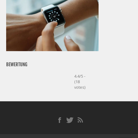
BEWERTUNG
4.4/5 -
(18
votes)