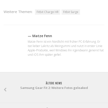
Weitere Themen:
Fitbit Charge HR
Fitbit Surge
— Matze Fenn
Matze Fenn ist ein Nordlicht mit früher PC-Erfahrung. Er
isst lieber Lakritz als Weingummi und nutzt in erster Linie
Apple-Produkte, weil Windows ihn irgendwann genervt hat
und iOS ihm später gefiel.
ÄLTERE NEWS
Samsung Gear Fit 2: Weitere Fotos geleaked