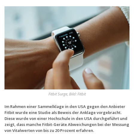
Handytarife
BASE
Smartphonetarife
Datentarife
o2
Smartphonetarife
Prepaid-Tarife
Datentarife
Flatrate-Prepaidtarife
Fitbit Surge, Bild: Fitbit
Mobilfunk-Vergleichsrechner
Im Rahmen einer Sammelklage in den USA gegen den Anbieter
Fitbit wurde eine Studie als Beweis der Anklage vorgebracht.
Mobilfunk-Tarifrechner
Diese wurde von einer Hochschule in den USA durchgeführt und
Flatrate-Datentarife
zeigt, dass manche Fitbit-Geräte Abweichungen bei der Messung
von Vitalwerten von bis zu 20 Prozent erfahren.