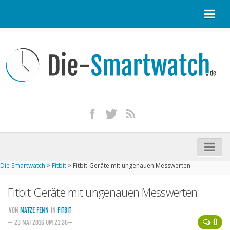
Startseite
Kontakt / Tipp geben
Impressum
Datenschutz
Apple Watch kaufen
iPhone kaufen
Die Smartwatch
>
Fitbit
>
Fitbit-Geräte mit ungenauen Messwerten
Startseite
Fitbit-Geräte mit ungenauen Messwerten
Aktuelle Smartwatches im Test
Kommende Smartwatches
VON
MATZE FENN
IN
FITBIT
0
— 23 MAI 2016 UM 21:36—
Marken und Modelle