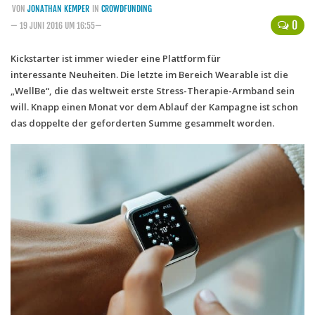
VON
JONATHAN KEMPER
IN
CROWDFUNDING
Handytarife
0
— 19 JUNI 2016 UM 16:55—
BASE
Kickstarter ist immer wieder eine Plattform für
interessante Neuheiten. Die letzte im Bereich Wearable ist die
Smartphonetarife
„WellBe“, die das weltweit erste Stress-Therapie-Armband sein
Datentarife
will. Knapp einen Monat vor dem Ablauf der Kampagne ist schon
o2
das doppelte der geforderten Summe gesammelt worden.
Smartphonetarife
Prepaid-Tarife
Datentarife
Flatrate-Prepaidtarife
Mobilfunk-Vergleichsrechner
Mobilfunk-Tarifrechner
Flatrate-Datentarife