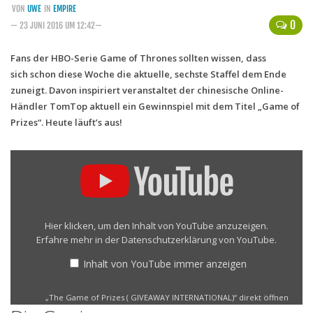
VON
UWE
IN
EMPIRE
Handytarife
0
— 23 JUNI 2016 UM 12:42—
BASE
Fans der HBO-Serie Game of Thrones sollten wissen, dass
sich schon diese Woche die aktuelle, sechste Staffel dem Ende
Smartphonetarife
zuneigt. Davon inspiriert veranstaltet der chinesische Online-
Datentarife
Händler TomTop aktuell ein Gewinnspiel mit dem Titel „Game of
o2
Prizes“. Heute läuft’s aus!
Smartphonetarife
„The
Game
Prepaid-Tarife
of
Datentarife
Prizes
(
Flatrate-Prepaidtarife
GIVEAWAY
Hier klicken, um den Inhalt von YouTube anzuzeigen.
INTERNATIONAL)“
Erfahre mehr in der
Datenschutzerklärung von YouTube
.
Mobilfunk-Vergleichsrechner
von
YouTube
Inhalt von YouTube immer anzeigen
Mobilfunk-Tarifrechner
anzeigen
Flatrate-Datentarife
„The Game of Prizes ( GIVEAWAY INTERNATIONAL)“ direkt öffnen