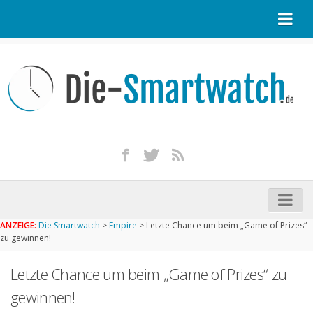
Startseite
Kontakt / Tipp geben
Impressum
Datenschutz
Apple Watch kaufen
iPhone kaufen
ANZEIGE:
Die Smartwatch
>
Empire
>
Letzte Chance um beim „Game of Prizes“
Startseite
zu gewinnen!
Aktuelle Smartwatches im Test
Letzte Chance um beim „Game of Prizes“ zu
Kommende Smartwatches
gewinnen!
Marken und Modelle