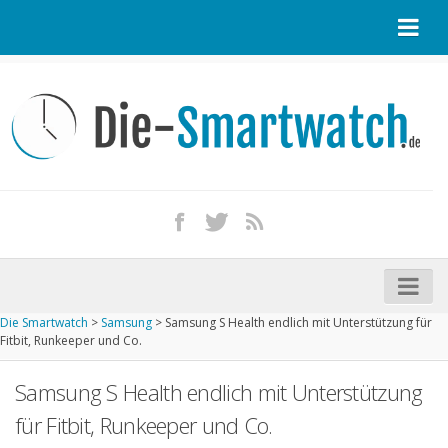
Startseite
Kontakt / Tipp geben
Impressum
Datenschutz
Apple Watch kaufen
iPhone kaufen
Die Smartwatch
>
Samsung
>
Samsung S Health endlich mit Unterstützung für
Startseite
Fitbit, Runkeeper und Co.
Aktuelle Smartwatches im Test
Samsung S Health endlich mit Unterstützung
Kommende Smartwatches
für Fitbit, Runkeeper und Co.
Marken und Modelle