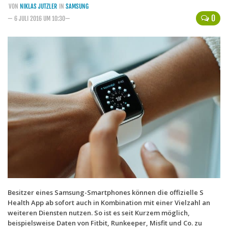
VON
NIKLAS JUTZLER
IN
SAMSUNG
Handytarife
0
— 6 JULI 2016 UM 10:30—
BASE
Smartphonetarife
Datentarife
o2
Smartphonetarife
Prepaid-Tarife
Datentarife
Flatrate-Prepaidtarife
Mobilfunk-Vergleichsrechner
Mobilfunk-Tarifrechner
Besitzer eines Samsung-Smartphones können die offizielle S
Health App ab sofort auch in Kombination mit einer Vielzahl an
Flatrate-Datentarife
weiteren Diensten nutzen. So ist es seit Kurzem möglich,
beispielsweise Daten von Fitbit, Runkeeper, Misfit und Co. zu