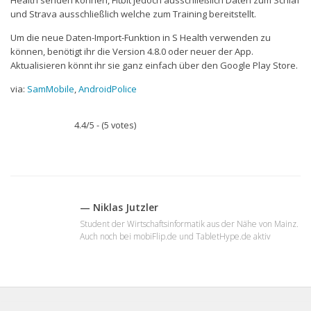
und Strava ausschließlich welche zum Training bereitstellt.
Um die neue Daten-Import-Funktion in S Health verwenden zu
können, benötigt ihr die Version 4.8.0 oder neuer der App.
Aktualisieren könnt ihr sie ganz einfach über den Google Play Store.
via:
SamMobile
,
AndroidPolice
4.4/5 - (5 votes)
— Niklas Jutzler
Student der Wirtschaftsinformatik aus der Nähe von Mainz.
Auch noch bei mobiFlip.de und TabletHype.de aktiv