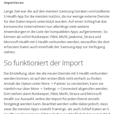
importieren.
Lange Zeit war die auf den meisten Samsung-Geräten vorinstallierte
S Health App für die meisten nutzlos, da nur wenige externe Dienste
für den Daten-Import unterstützt wurden. Auf einen Schlag hat das
koreanische Unternehmen nun allerdings viele weitere
Anwendungen in die Liste der kompatiblen Apps aufgenommen. So
können ab sofort Runkeeper, Fitbit, Misfit, Jawbone, Strava und
Microsoft Health mit S Health verbunden werden, woraufhin die dort
erfassten Daten auch innerhalb der Samsung-App zur Verfügung
stehen.
So funktioniert der Import
Die Einstellung, über die die neuen Dienste mit S Health verbunden
werden können, ist auf den ersten Blick nicht einfach zu finden.
Anstatt die Option unter More -> Partner zu verstecken, kann sie
nämlich nur über More -> Settings -> Connected abgerufen werden.
Dort stehen dann Runkeeper, Fitbit, Misfit, Strava und Microsoft
Health zur Auswahl, wobei der Import für jeden Dienst einzeln
festgelegt werden kann. Beachtet werden sollte dabei jedoch, dass
zwar die meisten Apps sowohl Trainings- als auch Schlaf-Daten an S
Health senden können, Fitbit jedoch ausschließlich Daten zum Schlaf