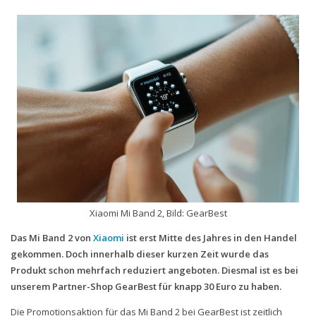
Handytarife
BASE
Smartphonetarife
Datentarife
o2
Smartphonetarife
Prepaid-Tarife
Datentarife
Xiaomi Mi Band 2, Bild: GearBest
Flatrate-Prepaidtarife
Das Mi Band 2 von
Xiaomi
ist erst Mitte des Jahres in den Handel
Mobilfunk-Vergleichsrechner
gekommen. Doch innerhalb dieser kurzen Zeit wurde das
Mobilfunk-Tarifrechner
Produkt schon mehrfach reduziert angeboten. Diesmal ist es bei
unserem Partner-Shop GearBest für knapp 30 Euro zu haben.
Flatrate-Datentarife
Die Promotionsaktion für das Mi Band 2 bei GearBest ist zeitlich