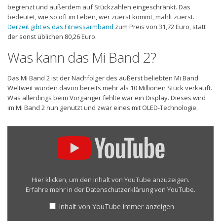
begrenzt und außerdem auf Stückzahlen eingeschränkt. Das
bedeutet, wie so oft im Leben, wer zuerst kommt, mahlt zuerst.
Derzeit gibt es das Fitnessarmband
zum Preis von 31,72 Euro, statt
der sonst üblichen 80,26 Euro.
Was kann das Mi Band 2?
Das Mi Band 2 ist der Nachfolger des äußerst beliebten Mi Band.
Weltweit wurden davon bereits mehr als 10 Millionen Stück verkauft.
Was allerdings beim Vorgänger fehlte war ein Display. Dieses wird
im Mi Band 2 nun genutzt und zwar eines mit OLED-Technologie.
„Gearbest
Review:
Xiaomi
Mi
Band
2
Hier klicken, um den Inhalt von YouTube anzuzeigen.
Heart
Erfahre mehr in der
Datenschutzerklärung von YouTube
.
Rate
Monitor
Inhalt von YouTube immer anzeigen
Smart