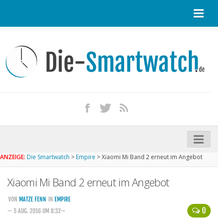
Startseite
Kontakt / Tipp geben
Impressum
Datenschutz
Apple Watch kaufen
iPhone kaufen
ANZEIGE:
Die Smartwatch
>
Empire
>
Xiaomi Mi Band 2 erneut im Angebot
Startseite
Xiaomi Mi Band 2 erneut im Angebot
Aktuelle Smartwatches im Test
Kommende Smartwatches
VON
MATZE FENN
IN
EMPIRE
0
— 5 AUG. 2016 UM 8:32—
Marken und Modelle