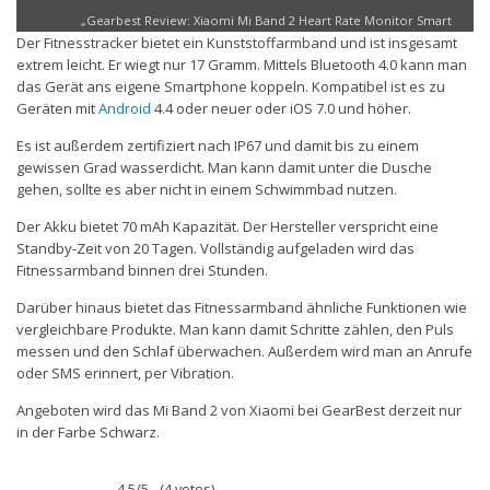
Wristband“
„Gearbest Review: Xiaomi Mi Band 2 Heart Rate Monitor Smart
von
Der Fitnesstracker bietet ein Kunststoffarmband und ist insgesamt
Wristband“ direkt öffnen
YouTube
extrem leicht. Er wiegt nur 17 Gramm. Mittels Bluetooth 4.0 kann man
anzeigen
das Gerät ans eigene Smartphone koppeln. Kompatibel ist es zu
Geräten mit
Android
4.4 oder neuer oder iOS 7.0 und höher.
Es ist außerdem zertifiziert nach IP67 und damit bis zu einem
gewissen Grad wasserdicht. Man kann damit unter die Dusche
gehen, sollte es aber nicht in einem Schwimmbad nutzen.
Der Akku bietet 70 mAh Kapazität. Der Hersteller verspricht eine
Standby-Zeit von 20 Tagen. Vollständig aufgeladen wird das
Fitnessarmband binnen drei Stunden.
Darüber hinaus bietet das Fitnessarmband ähnliche Funktionen wie
vergleichbare Produkte. Man kann damit Schritte zählen, den Puls
messen und den Schlaf überwachen. Außerdem wird man an Anrufe
oder SMS erinnert, per Vibration.
Angeboten wird das Mi Band 2 von Xiaomi bei GearBest derzeit nur
in der Farbe Schwarz.
4.5/5 - (4 votes)