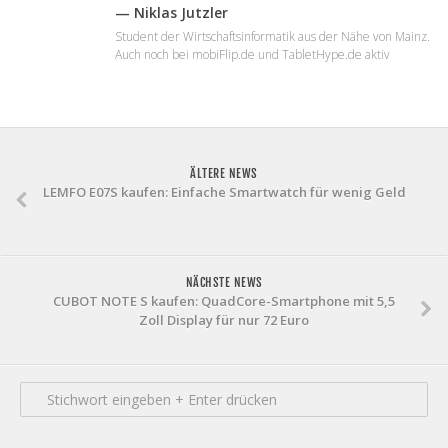
— Niklas Jutzler
Student der Wirtschaftsinformatik aus der Nähe von Mainz.
Auch noch bei mobiFlip.de und TabletHype.de aktiv
ÄLTERE NEWS
LEMFO E07S kaufen: Einfache Smartwatch für wenig Geld
NÄCHSTE NEWS
CUBOT NOTE S kaufen: QuadCore-Smartphone mit 5,5
Zoll Display für nur 72 Euro