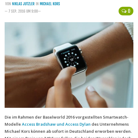
VON
NIKLAS JUTZLER
IN
MICHAEL KORS
Handytarife
0
— 7 SEP. 2016 UM 9:00—
BASE
Smartphonetarife
Datentarife
o2
Smartphonetarife
Prepaid-Tarife
Datentarife
Flatrate-Prepaidtarife
Mobilfunk-Vergleichsrechner
Mobilfunk-Tarifrechner
Die im Rahmen der Baselworld 2016 vorgestellten Smartwatch-
Modelle
Access Bradshaw und Access Dylan
des Unternehmens
Flatrate-Datentarife
Michael Kors können ab sofort in Deutschland erworben werden.