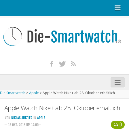
Startseite
Kontakt / Tipp geben
Impressum
Datenschutz
Apple Watch kaufen
iPhone kaufen
Die Smartwatch
>
Apple
>
Apple Watch Nike+ ab 28. Oktober erhältlich
Startseite
Apple Watch Nike+ ab 28. Oktober erhältlich
Aktuelle Smartwatches im Test
Kommende Smartwatches
VON
NIKLAS JUTZLER
IN
APPLE
0
— 15 OKT. 2016 UM 14:00—
Marken und Modelle