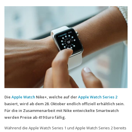
Handytarife
BASE
Smartphonetarife
Datentarife
o2
Smartphonetarife
Prepaid-Tarife
Datentarife
Flatrate-Prepaidtarife
Die
Apple Watch
Nike+, welche auf der
Apple Watch Series 2
Mobilfunk-Vergleichsrechner
basiert, wird ab dem 28. Oktober endlich offiziell erhältlich sein.
Für die in Zusammenarbeit mit Nike entwickelte Smartwatch
Mobilfunk-Tarifrechner
werden Preise ab 419 Euro fällig.
Flatrate-Datentarife
Während die Apple Watch Series 1 und Apple Watch Series 2 bereits