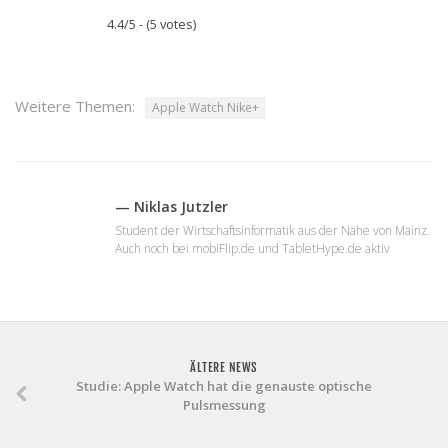
4.4/5 - (5 votes)
Weitere Themen:
Apple Watch Nike+
— Niklas Jutzler
Student der Wirtschaftsinformatik aus der Nähe von Mainz.
Auch noch bei mobiFlip.de und TabletHype.de aktiv
ÄLTERE NEWS
Studie: Apple Watch hat die genauste optische
Pulsmessung