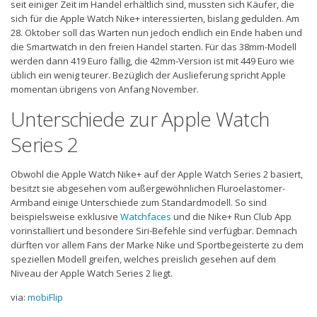
seit einiger Zeit im Handel erhältlich sind, mussten sich Käufer, die
sich für die Apple Watch Nike+ interessierten, bislang gedulden. Am
28. Oktober soll das Warten nun jedoch endlich ein Ende haben und
die Smartwatch in den freien Handel starten. Für das 38mm-Modell
werden dann 419 Euro fällig, die 42mm-Version ist mit 449 Euro wie
üblich ein wenig teurer. Bezüglich der Auslieferung spricht Apple
momentan übrigens von Anfang November.
Unterschiede zur Apple Watch
Series 2
Obwohl die Apple Watch Nike+ auf der Apple Watch Series 2 basiert,
besitzt sie abgesehen vom außergewöhnlichen Fluroelastomer-
Armband einige Unterschiede zum Standardmodell. So sind
beispielsweise exklusive
Watchfaces
und die Nike+ Run Club App
vorinstalliert und besondere Siri-Befehle sind verfügbar. Demnach
dürften vor allem Fans der Marke Nike und Sportbegeisterte zu dem
speziellen Modell greifen, welches preislich gesehen auf dem
Niveau der Apple Watch Series 2 liegt.
via:
mobiFlip