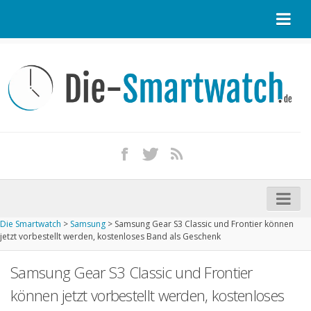
Startseite
Kontakt / Tipp geben
Impressum
Datenschutz
Apple Watch kaufen
iPhone kaufen
Die Smartwatch
>
Samsung
>
Samsung Gear S3 Classic und Frontier können
Startseite
jetzt vorbestellt werden, kostenloses Band als Geschenk
Aktuelle Smartwatches im Test
Samsung Gear S3 Classic und Frontier
Kommende Smartwatches
können jetzt vorbestellt werden, kostenloses
Marken und Modelle