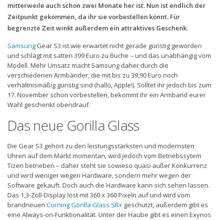
mitterweile auch schon zwei Monate her ist. Nun ist endlich der
Zeitpunkt gekommen, da ihr sie vorbestellen könnt. Für
begrenzte Zeit winkt außerdem ein attraktives Geschenk.
Samsung
Gear S3 ist wie erwartet nicht gerade günstig geworden
und schlägt mit satten 399 Euro zu Buche – und das unabhängig vom
Modell. Mehr Umsatz macht Samsung daher durch die
verschiedenen Armbänder, die mit bis zu 39,90 Euro noch
verhältnismäßig günstig sind (hallo, Apple!). Solltet ihr jedoch bis zum
17. November schon vorbestellen, bekommt ihr ein Armband eurer
Wahl geschenkt obendrauf.
Das neue Gorilla Glass
Die Gear S3 gehört zu den leistungsstärksten und modernsten
Uhren auf dem Markt momentan, wird jedoch vom Betriebssytem
Tizen betrieben – daher steht sie sowieso quasi außer Konkurrenz
und wird weniger wegen Hardware, sondern mehr wegen der
Software gekauft. Doch auch die Hardware kann sich sehen lassen.
Das 1,3-Zoll-Display löst mit 360 x 360 Pixeln auf und wird vom
brandneuen
Corning Gorilla Glass SR+
geschützt, außerdem gibt es
eine Always-on-Funktionalität. Unter der Haube gibt es einen Exynos