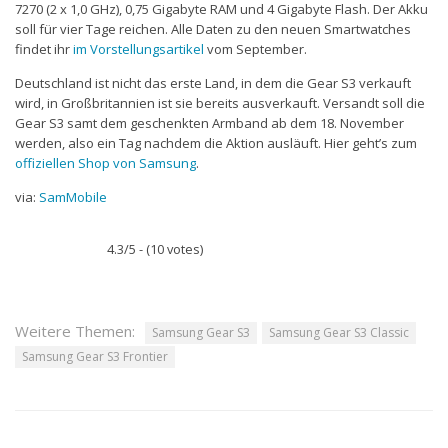
7270 (2 x 1,0 GHz), 0,75 Gigabyte RAM und 4 Gigabyte Flash. Der Akku
soll für vier Tage reichen. Alle Daten zu den neuen Smartwatches
findet ihr
im Vorstellungsartikel
vom September.
Deutschland ist nicht das erste Land, in dem die Gear S3 verkauft
wird, in Großbritannien ist sie bereits ausverkauft. Versandt soll die
Gear S3 samt dem geschenkten Armband ab dem 18. November
werden, also ein Tag nachdem die Aktion ausläuft. Hier geht’s zum
offiziellen Shop von Samsung
.
via:
SamMobile
4.3/5 - (10 votes)
Weitere Themen:
Samsung Gear S3
Samsung Gear S3 Classic
Samsung Gear S3 Frontier