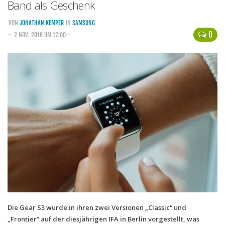
Band als Geschenk
Handytarife
VON
JONATHAN KEMPER
IN
SAMSUNG
0
— 2 NOV. 2016 UM 12:00—
BASE
Smartphonetarife
Datentarife
o2
Smartphonetarife
Prepaid-Tarife
Datentarife
Flatrate-Prepaidtarife
Mobilfunk-Vergleichsrechner
Mobilfunk-Tarifrechner
Flatrate-Datentarife
Die Gear S3 wurde in ihren zwei Versionen „Classic“ und
„Frontier“ auf der diesjährigen IFA in Berlin vorgestellt, was