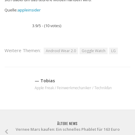
Quelle:
appleinsider
3.9/5 - (10 votes)
Weitere Themen:
Android Wear 2.0
Goggle Watch
LG
— Tobias
Apple Freak / Feinwerkmechaniker / Technikfan
ÄLTERE NEWS
Vernee Mars kaufen: Ein schnelles Phablet für 163 Euro