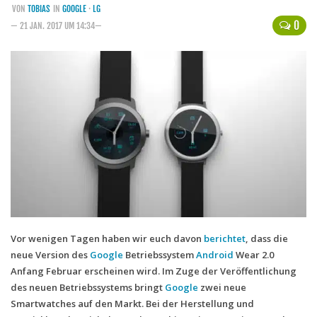
VON
TOBIAS
IN
GOOGLE
·
LG
Handytarife
0
— 21 JAN. 2017 UM 14:34—
BASE
Smartphonetarife
Datentarife
o2
Smartphonetarife
Prepaid-Tarife
Datentarife
Flatrate-Prepaidtarife
Vor wenigen Tagen haben wir euch davon
berichtet
, dass die
Mobilfunk-Vergleichsrechner
neue Version des
Google
Betriebssystem
Android
Wear 2.0
Mobilfunk-Tarifrechner
Anfang Februar erscheinen wird. Im Zuge der Veröffentlichung
des neuen Betriebssystems bringt
Google
zwei neue
Flatrate-Datentarife
Smartwatches auf den Markt. Bei der Herstellung und