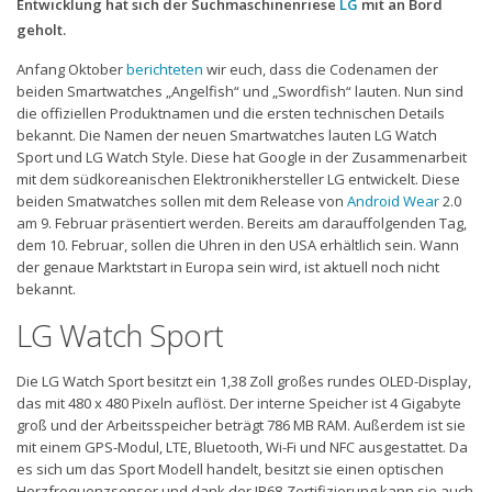
Entwicklung hat sich der Suchmaschinenriese
LG
mit an Bord
geholt.
Anfang Oktober
berichteten
wir euch, dass die Codenamen der
beiden Smartwatches „Angelfish“ und „Swordfish“ lauten. Nun sind
die offiziellen Produktnamen und die ersten technischen Details
bekannt. Die Namen der neuen Smartwatches lauten LG Watch
Sport und LG Watch Style. Diese hat Google in der Zusammenarbeit
mit dem südkoreanischen Elektronikhersteller LG entwickelt. Diese
beiden Smatwatches sollen mit dem Release von
Android Wear
2.0
am 9. Februar präsentiert werden. Bereits am darauffolgenden Tag,
dem 10. Februar, sollen die Uhren in den USA erhältlich sein. Wann
der genaue Marktstart in Europa sein wird, ist aktuell noch nicht
bekannt.
LG Watch Sport
Die LG Watch Sport besitzt ein 1,38 Zoll großes rundes OLED-Display,
das mit 480 x 480 Pixeln auflöst. Der interne Speicher ist 4 Gigabyte
groß und der Arbeitsspeicher beträgt 786 MB RAM. Außerdem ist sie
mit einem GPS-Modul, LTE, Bluetooth, Wi-Fi und NFC ausgestattet. Da
es sich um das Sport Modell handelt, besitzt sie einen optischen
Herzfrequenzsensor und dank der IP68-Zertifizierung kann sie auch