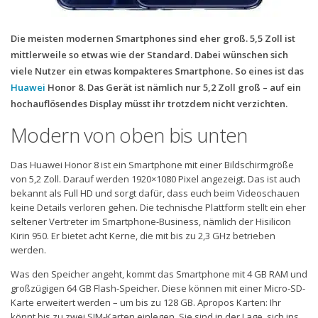
Die meisten modernen Smartphones sind eher groß. 5,5 Zoll ist
mittlerweile so etwas wie der Standard. Dabei wünschen sich
viele Nutzer ein etwas kompakteres Smartphone. So eines ist das
Huawei
Honor 8. Das Gerät ist nämlich nur 5,2 Zoll groß – auf ein
hochauflösendes Display müsst ihr trotzdem nicht verzichten.
Modern von oben bis unten
Das Huawei Honor 8 ist ein Smartphone mit einer Bildschirmgröße
von 5,2 Zoll. Darauf werden 1920×1080 Pixel angezeigt. Das ist auch
bekannt als Full HD und sorgt dafür, dass euch beim Videoschauen
keine Details verloren gehen. Die technische Plattform stellt ein eher
seltener Vertreter im Smartphone-Business, nämlich der Hisilicon
Kirin 950. Er bietet acht Kerne, die mit bis zu 2,3 GHz betrieben
werden.
Was den Speicher angeht, kommt das Smartphone mit 4 GB RAM und
großzügigen 64 GB Flash-Speicher. Diese können mit einer Micro-SD-
Karte erweitert werden – um bis zu 128 GB. Apropos Karten: Ihr
könnt bis zu zwei SIM-Karten einlegen. Sie sind in der Lage, sich ins