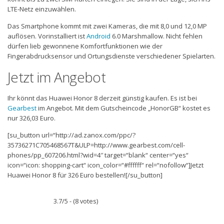
LTE-Netz einzuwählen.
Das Smartphone kommt mit zwei Kameras, die mit 8,0 und 12,0 MP
auflösen. Vorinstalliert ist
Android
6.0 Marshmallow. Nicht fehlen
dürfen lieb gewonnene Komfortfunktionen wie der
Fingerabdrucksensor und Ortungsdienste verschiedener Spielarten.
Jetzt im Angebot
Ihr könnt das Huawei Honor 8 derzeit günstig kaufen. Es ist bei
Gearbest
im Angebot. Mit dem Gutscheincode „HonorGB“ kostet es
nur 326,03 Euro.
[su_button url=“http://ad.zanox.com/ppc/?
35736271C705468567T&ULP=http://www.gearbest.com/cell-
phones/pp_607206.html?wid=4″ target=“blank“ center=“yes“
icon=“icon: shopping-cart“ icon_color=“#ffffff“ rel=“nofollow“]Jetzt
Huawei Honor 8 für 326 Euro bestellen![/su_button]
3.7/5 - (8 votes)