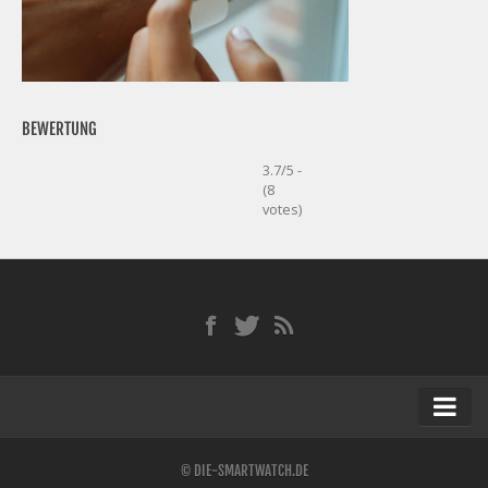
BEWERTUNG
3.7/5 -
(8
votes)
Startseite
© DIE-SMARTWATCH.DE