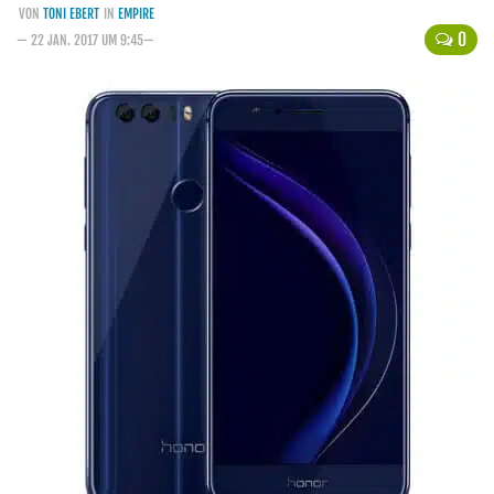
VON
TONI EBERT
IN
EMPIRE
Handytarife
0
— 22 JAN. 2017 UM 9:45—
BASE
Smartphonetarife
Datentarife
o2
Smartphonetarife
Prepaid-Tarife
Datentarife
Flatrate-Prepaidtarife
Mobilfunk-Vergleichsrechner
Mobilfunk-Tarifrechner
Flatrate-Datentarife