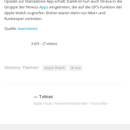
Update zur Standalone-App erhält. Damit ist nun auch Strava in die
Gruppe der Fitness-
Apps
eingetreten, die auf die GPS-Funktion der
Apple Watch zugreifen. Bisher waren darin nur Nike+ und
Runkeeper vertreten.
Quelle:
macrumors
3.6/5 - (7 votes)
Weitere Themen:
Apple Watch
Strava
— Tobias
Apple Freak / Feinwerkmechaniker / Technikfan