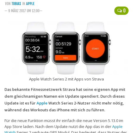
VON
TOBIAS
IN
APPLE
Handytarife
0
— 9 MÄRZ 2017 UM 12:00—
BASE
Smartphonetarife
Datentarife
o2
Smartphonetarife
Prepaid-Tarife
Apple Watch Series 2 mit Apps von Strava
Datentarife
Das bekannte Fitnessnetzwerk Strava hat seine eigenen App mit
Flatrate-Prepaidtarife
dem gleichnamigen Namen ein Update spendiert. Durch dieses
Mobilfunk-Vergleichsrechner
Update ist es für
Apple
Watch Series 2-Nutzer nicht mehr nötig,
während des Workouts das iPhone mit sich zu führen.
Mobilfunk-Tarifrechner
Für die neue Funktion müsst ihr einfach die neue Version 5.13.0 im
Flatrate-Datentarife
App Store laden. Nach dem Update nutzt die App das in der
Apple
Watch
Series 2 verbaute GPS Modul. Das bedeutet, dass Nutzer der