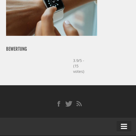
BEWERTUNG
3.9/5 -
(15
votes)