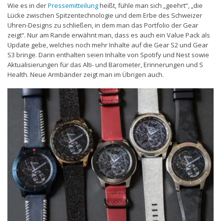
Wie es in der
Pressemitteilung
heißt, fühle man sich „geehrt“, „die
Lücke zwischen Spitzentechnologie und dem Erbe des Schweizer
Uhren-Designs zu schließen, in dem man das Portfolio der Gear
zeigt“. Nur am Rande erwähnt man, dass es auch ein Value Pack als
Update gebe, welches noch mehr Inhalte auf die Gear S2 und Gear
S3 bringe. Darin enthalten seien Inhalte von Spotify und Nest sowie
Aktualisierungen für das Alti- und Barometer, Erinnerungen und S
Health. Neue Armbänder zeigt man im Übrigen auch.