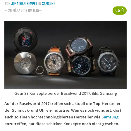
VON
JONATHAN KEMPER
IN
SAMSUNG
Handytarife
0
— 26 MÄRZ 2017 UM 9:15—
BASE
Smartphonetarife
Datentarife
o2
Smartphonetarife
Prepaid-Tarife
Datentarife
Flatrate-Prepaidtarife
Gear S3 Konzepte bei der Baselworld 2017, Bild: Samsung
Mobilfunk-Vergleichsrechner
Auf der Baselworld 2017 treffen sich aktuell die Top-Hersteller
der Schmuck- und Uhren-Industrie. Wen es noch wundert, dort
Mobilfunk-Tarifrechner
auch so einen hochtechnologisierten Hersteller wie
Samsung
Flatrate-Datentarife
anzutreffen, hat diese schicken Konzepte noch nicht gesehen.