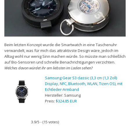
Beim letzten Konzept wurde die Smartwatch in eine Taschenuhr
verwandelt, was für mich das attraktivste Design wäre, jedoch im
Alltag wohl nur wenig Sinn machen würde. So müsste man schließlich
auf Bio-Sensoren und schnelle Benachrichtigungen verzichten.
Welches davon würdet ihr am liebsten im Laden sehen?
Samsung Gear S3 classic (3,3 cm (1,3 Zoll)
Display, NFC, Bluetooth, WLAN, Tizen OS), mit
Echtleder-Armband
Hersteller:
Samsung
Preis:
$324.85 EUR
3.9/5 - (15 votes)