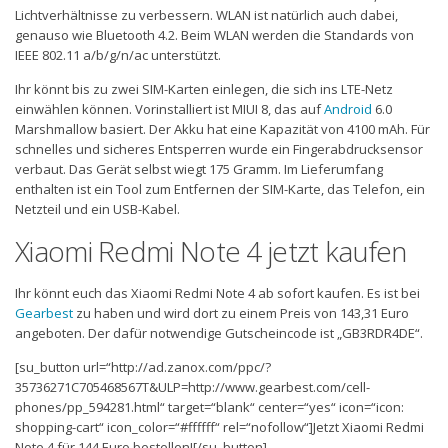
Lichtverhältnisse zu verbessern. WLAN ist natürlich auch dabei,
genauso wie Bluetooth 4.2. Beim WLAN werden die Standards von
IEEE 802.11 a/b/g/n/ac unterstützt.
Ihr könnt bis zu zwei SIM-Karten einlegen, die sich ins LTE-Netz
einwählen können. Vorinstalliert ist MIUI 8, das auf
Android
6.0
Marshmallow basiert. Der Akku hat eine Kapazität von 4100 mAh. Für
schnelles und sicheres Entsperren wurde ein Fingerabdrucksensor
verbaut. Das Gerät selbst wiegt 175 Gramm. Im Lieferumfang
enthalten ist ein Tool zum Entfernen der SIM-Karte, das Telefon, ein
Netzteil und ein USB-Kabel.
Xiaomi Redmi Note 4 jetzt kaufen
Ihr könnt euch das Xiaomi Redmi Note 4 ab sofort kaufen. Es ist bei
Gearbest
zu haben und wird dort zu einem Preis von 143,31 Euro
angeboten. Der dafür notwendige Gutscheincode ist „GB3RDR4DE“.
[su_button url=“http://ad.zanox.com/ppc/?
35736271C705468567T&ULP=http://www.gearbest.com/cell-
phones/pp_594281.html“ target=“blank“ center=“yes“ icon=“icon:
shopping-cart“ icon_color=“#ffffff“ rel=“nofollow“]Jetzt Xiaomi Redmi
Note 4 für 144 Euro bestellen![/su_button]