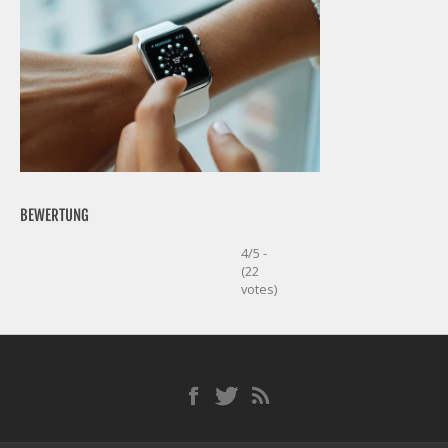
BEWERTUNG
4/5 -
(22
votes)