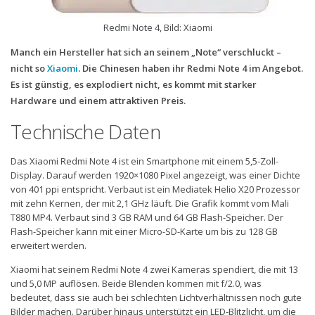
Redmi Note 4, Bild: Xiaomi
Manch ein Hersteller hat sich an seinem „Note“ verschluckt –
nicht so
Xiaomi
. Die Chinesen haben ihr Redmi Note 4 im Angebot.
Es ist günstig, es explodiert nicht, es kommt mit starker
Hardware und einem attraktiven Preis.
Technische Daten
Das Xiaomi Redmi Note 4 ist ein Smartphone mit einem 5,5-Zoll-
Display. Darauf werden 1920×1080 Pixel angezeigt, was einer Dichte
von 401 ppi entspricht. Verbaut ist ein Mediatek Helio X20 Prozessor
mit zehn Kernen, der mit 2,1 GHz läuft. Die Grafik kommt vom Mali
T880 MP4. Verbaut sind 3 GB RAM und 64 GB Flash-Speicher. Der
Flash-Speicher kann mit einer Micro-SD-Karte um bis zu 128 GB
erweitert werden.
Xiaomi hat seinem Redmi Note 4 zwei Kameras spendiert, die mit 13
und 5,0 MP auflösen. Beide Blenden kommen mit f/2.0, was
bedeutet, dass sie auch bei schlechten Lichtverhältnissen noch gute
Bilder machen. Darüber hinaus unterstützt ein LED-Blitzlicht, um die