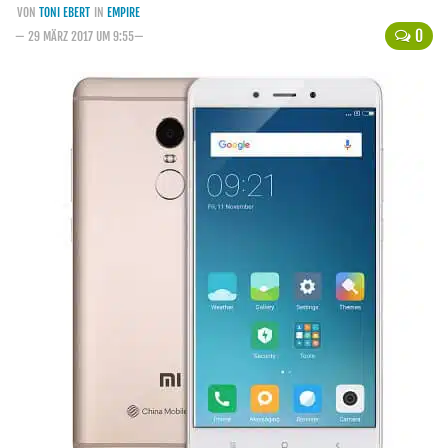
VON
TONI EBERT
IN
EMPIRE
Handytarife
0
— 29 MÄRZ 2017 UM 9:55—
BASE
Smartphonetarife
Datentarife
o2
Smartphonetarife
Prepaid-Tarife
Datentarife
Flatrate-Prepaidtarife
Mobilfunk-Vergleichsrechner
Mobilfunk-Tarifrechner
Flatrate-Datentarife