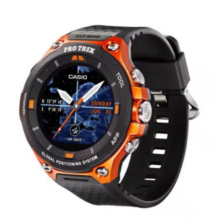
Handytarife
BASE
Smartphonetarife
Datentarife
o2
Smartphonetarife
Prepaid-Tarife
Datentarife
Flatrate-Prepaidtarife
Mobilfunk-Vergleichsrechner
Mobilfunk-Tarifrechner
Flatrate-Datentarife