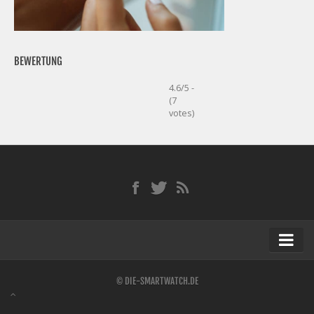
BEWERTUNG
4.6/5 -
(7
votes)
Startseite
© DIE-SMARTWATCH.DE
Kontakt / Tipp geben