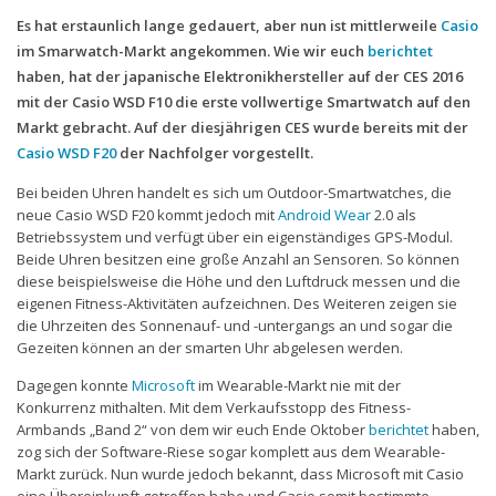
Es hat erstaunlich lange gedauert, aber nun ist mittlerweile
Casio
im Smarwatch-Markt angekommen. Wie wir euch
berichtet
haben, hat der japanische Elektronikhersteller auf der CES 2016
mit der Casio WSD F10 die erste vollwertige Smartwatch auf den
Markt gebracht. Auf der diesjährigen CES wurde bereits mit der
Casio WSD F20
der Nachfolger vorgestellt.
Bei beiden Uhren handelt es sich um Outdoor-Smartwatches, die
neue Casio WSD F20 kommt jedoch mit
Android Wear
2.0 als
Betriebssystem und verfügt über ein eigenständiges GPS-Modul.
Beide Uhren besitzen eine große Anzahl an Sensoren. So können
diese beispielsweise die Höhe und den Luftdruck messen und die
eigenen Fitness-Aktivitäten aufzeichnen. Des Weiteren zeigen sie
die Uhrzeiten des Sonnenauf- und -untergangs an und sogar die
Gezeiten können an der smarten Uhr abgelesen werden.
Dagegen konnte
Microsoft
im Wearable-Markt nie mit der
Konkurrenz mithalten. Mit dem Verkaufsstopp des Fitness-
Armbands „Band 2“ von dem wir euch Ende Oktober
berichtet
haben,
zog sich der Software-Riese sogar komplett aus dem Wearable-
Markt zurück. Nun wurde jedoch bekannt, dass Microsoft mit Casio