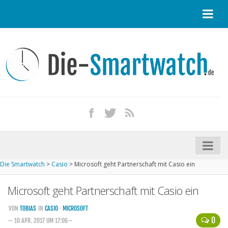
Startseite
Kontakt / Tipp geben
Impressum
Datenschutz
Apple Watch kaufen
iPhone kaufen
Die Smartwatch
>
Casio
>
Microsoft geht Partnerschaft mit Casio ein
Startseite
Microsoft geht Partnerschaft mit Casio ein
Aktuelle Smartwatches im Test
Kommende Smartwatches
VON
TOBIAS
IN
CASIO
·
MICROSOFT
0
— 10 APR. 2017 UM 17:06—
Marken und Modelle