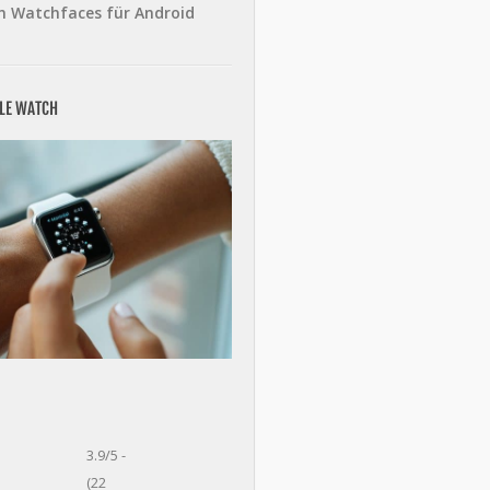
n Watchfaces für Android
PLE WATCH
3.9/5 -
(22