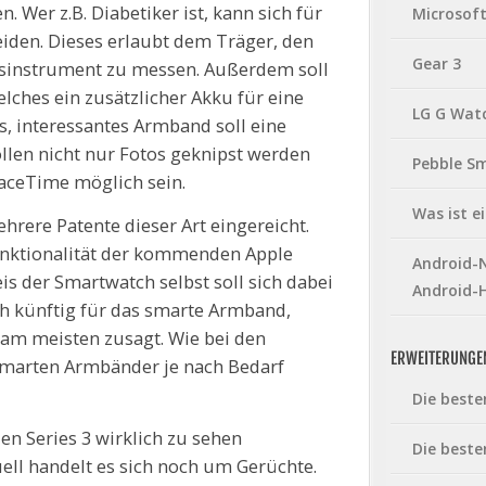
 Wer z.B. Diabetiker ist, kann sich für
Microsof
iden. Dieses erlaubt dem Träger, den
Gear 3
ssinstrument zu messen. Außerdem soll
lches ein zusätzlicher Akku für eine
LG G Wat
res, interessantes Armband soll eine
ollen nicht nur Fotos geknipst werden
Pebble S
aceTime möglich sein.
Was ist 
hrere Patente dieser Art eingereicht.
nktionalität der kommenden Apple
Android-N
eis der Smartwatch selbst soll sich dabei
Android-
ch künftig für das smarte Armband,
am meisten zusagt. Wie bei den
ERWEITERUNGE
smarten Armbänder je nach Bedarf
Die beste
n Series 3 wirklich zu sehen
Die beste
ll handelt es sich noch um Gerüchte.