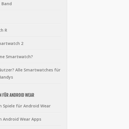
t Band
ch R
martwatch 2
eine Smartwatch?
utzer? Alle Smartwatches für
Handys
N FÜR ANDROID WEAR
n Spiele für Android Wear
n Android Wear Apps