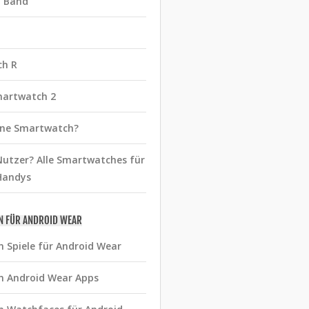
t Band
ch R
martwatch 2
eine Smartwatch?
utzer? Alle Smartwatches für
Handys
N FÜR ANDROID WEAR
n Spiele für Android Wear
n Android Wear Apps