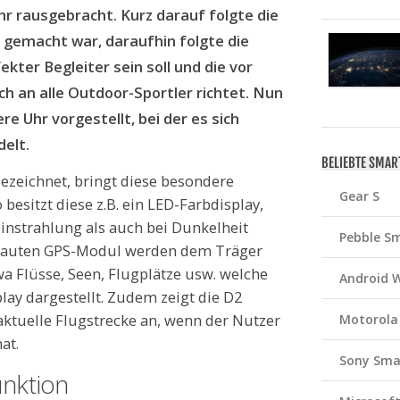
hr rausgebracht. Kurz darauf folgte die
er gemacht war, daraufhin folgte die
fekter Begleiter sein soll und die vor
sich an alle Outdoor-Sportler richtet. Nun
re Uhr vorgestellt, bei der es sich
elt.
BELIEBTE SMA
bezeichnet, bringt diese besondere
Gear S
besitzt diese z.B. ein LED-Farbdisplay,
instrahlung als auch bei Dunkelheit
Pebble S
erbauten GPS-Modul werden dem Träger
a Flüsse, Seen, Flugplätze usw. welche
Android 
lay dargestellt. Zudem zeigt die D2
 aktuelle Flugstrecke an, wenn der Nutzer
Motorola
at.
Sony Sma
unktion