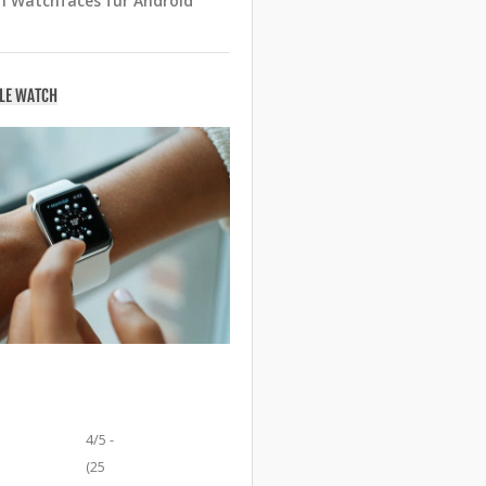
n Watchfaces für Android
PLE WATCH
4/5 -
(25