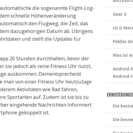
Microsof
e automatische die sogenannte Flight-Log-
Gear 3
zudem schnelle Höhenveränderung
e automatisch den Flugweg, die Zeit, das
LG G Wat
r dem dazugehörigen Datum ab. Übrigens
ahrtdaten und stellt die Updates für
Pebble S
Was ist 
knapp 20 Stunden durchhalten, bevor der
sie jedoch als reine Fitness Uhr nutzt,
Android-N
 Tage auskommen. Dementsprechend
Android-
ie man von einer Fitness Uhr heutzutage
nderem Aktivitäten wie Rad fahren,
ERWEITERUNGE
e Sportarten auf. Zudem ist sie bis zu
 Über eingehende Nachrichten Informiert
Die beste
tphone gekoppelt ist.
Die beste