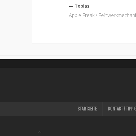
— Tobias
Apple Freak / Feinwerkmechani
STARTSEITE
KONTAKT / TIPP 