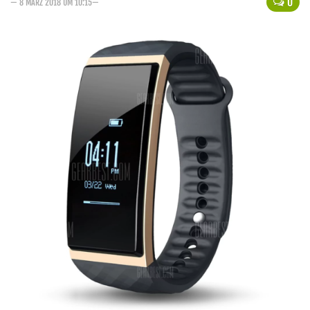
0
— 8 MÄRZ 2018 UM 10:15—
Handytarife
BASE
Smartphonetarife
Datentarife
o2
Smartphonetarife
Prepaid-Tarife
Datentarife
Flatrate-Prepaidtarife
Mobilfunk-Vergleichsrechner
Mobilfunk-Tarifrechner
Flatrate-Datentarife