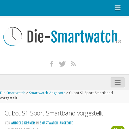
Startseite
Kontakt / Tipp geben
Impressum
Datenschutz
Apple Watch kaufen
iPhone kaufen
Die Smartwatch
>
Smartwatch-Angebote
>
Cubot S1 Sport-Smartband
Startseite
vorgestellt
Aktuelle Smartwatches im Test
Cubot S1 Sport-Smartband vorgestellt
Kommende Smartwatches
VON
ANDREAS KRÄMER
IN
SMARTWATCH-ANGEBOTE
Marken und Modelle