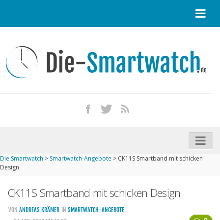
Startseite
Kontakt / Tipp geben
Impressum
Datenschutz
Apple Watch kaufen
iPhone kaufen
Die Smartwatch
>
Smartwatch-Angebote
>
CK11S Smartband mit schicken
Startseite
Design
Aktuelle Smartwatches im Test
CK11S Smartband mit schicken Design
Kommende Smartwatches
VON
ANDREAS KRÄMER
IN
SMARTWATCH-ANGEBOTE
Marken und Modelle