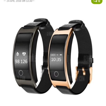
0
— 24 APR. 2018 UM 13:30—
Handytarife
BASE
Smartphonetarife
Datentarife
o2
Smartphonetarife
Prepaid-Tarife
Datentarife
Flatrate-Prepaidtarife
Mobilfunk-Vergleichsrechner
Mobilfunk-Tarifrechner
Flatrate-Datentarife