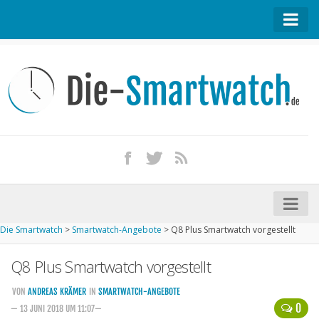
Startseite
Kontakt / Tipp geben
Impressum
Datenschutz
Apple Watch kaufen
iPhone kaufen
Die Smartwatch
>
Smartwatch-Angebote
>
Q8 Plus Smartwatch vorgestellt
Startseite
Q8 Plus Smartwatch vorgestellt
Aktuelle Smartwatches im Test
Kommende Smartwatches
VON
ANDREAS KRÄMER
IN
SMARTWATCH-ANGEBOTE
0
— 13 JUNI 2018 UM 11:07—
Marken und Modelle