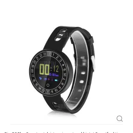
Handytarife
BASE
Smartphonetarife
Datentarife
o2
Smartphonetarife
Prepaid-Tarife
Datentarife
Flatrate-Prepaidtarife
Mobilfunk-Vergleichsrechner
Mobilfunk-Tarifrechner
Flatrate-Datentarife