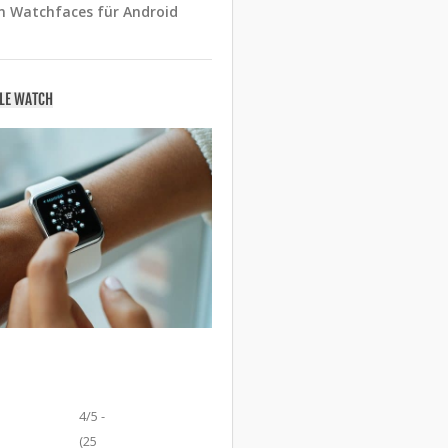
n Watchfaces für Android
PLE WATCH
4/5 -
(25