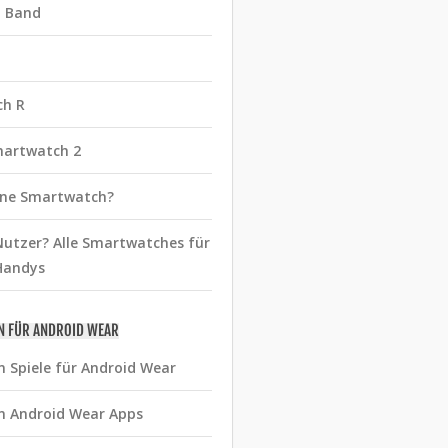
t Band
ch R
martwatch 2
eine Smartwatch?
utzer? Alle Smartwatches für
Handys
N FÜR ANDROID WEAR
n Spiele für Android Wear
n Android Wear Apps