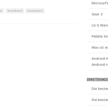
Microsof
er
Smartband
Smartwatch
Gear 3
LG G Wat
Pebble S
Was ist 
Android-N
Android-
ERWEITERUNGE
Die beste
Die beste