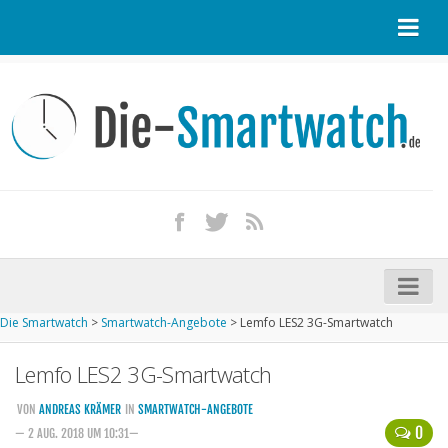
Startseite
Kontakt / Tipp geben
Impressum
Datenschutz
Apple Watch kaufen
iPhone kaufen
Die Smartwatch
>
Smartwatch-Angebote
>
Lemfo LES2 3G-Smartwatch
Startseite
Lemfo LES2 3G-Smartwatch
Aktuelle Smartwatches im Test
Kommende Smartwatches
VON
ANDREAS KRÄMER
IN
SMARTWATCH-ANGEBOTE
0
— 2 AUG. 2018 UM 10:31—
Marken und Modelle