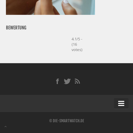
BEWERTUNG
4.1/5 -
(16
votes)
Startseite
© DIE-SMARTWATCH.DE
Kontakt / Tipp geben