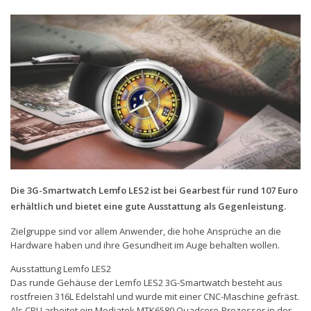
Handytarife
BASE
Smartphonetarife
Datentarife
o2
Smartphonetarife
Prepaid-Tarife
Die 3G-Smartwatch Lemfo LES2 ist bei Gearbest für rund 107 Euro
Datentarife
erhältlich und bietet eine gute Ausstattung als Gegenleistung.
Flatrate-Prepaidtarife
Zielgruppe sind vor allem Anwender, die hohe Ansprüche an die
Mobilfunk-Vergleichsrechner
Hardware haben und ihre Gesundheit im Auge behalten wollen.
Mobilfunk-Tarifrechner
Ausstattung Lemfo LES2
Das runde Gehäuse der Lemfo LES2 3G-Smartwatch besteht aus
Flatrate-Datentarife
rostfreien 316L Edelstahl und wurde mit einer CNC-Maschine gefräst.
Als CPU arbeitet ein Mediatek MTK6580 Quadcore-Prozessor in der