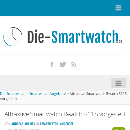
Startseite
Kontakt / Tipp geben
Impressum
Datenschutz
Apple Watch kaufen
iPhone kaufen
Die Smartwatch
>
Smartwatch-Angebote
>
Attraktive Smartwatch Rwatch R11S
Startseite
vorgestellt
Aktuelle Smartwatches im Test
Attraktive Smartwatch Rwatch R11S vorgestellt
Kommende Smartwatches
VON
ANDREAS KRÄMER
IN
SMARTWATCH-ANGEBOTE
Marken und Modelle