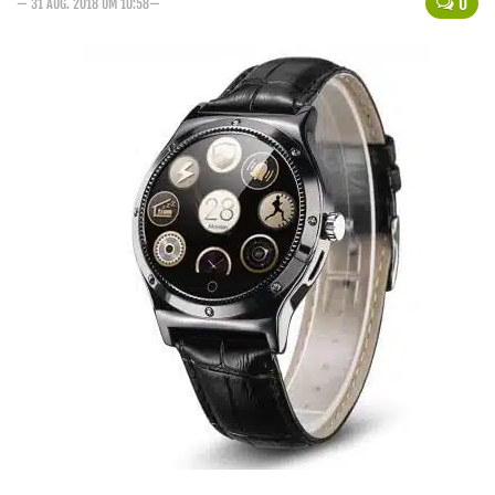
0
— 31 AUG. 2018 UM 10:58—
Handytarife
BASE
Smartphonetarife
Datentarife
o2
Smartphonetarife
Prepaid-Tarife
Datentarife
Flatrate-Prepaidtarife
Mobilfunk-Vergleichsrechner
Mobilfunk-Tarifrechner
Flatrate-Datentarife