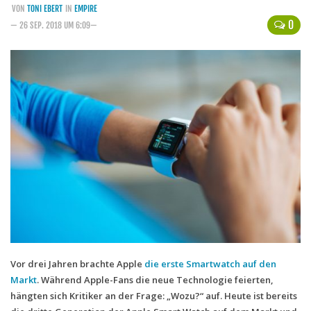
VON
TONI EBERT
IN
EMPIRE
Handytarife
0
— 26 SEP. 2018 UM 6:09—
BASE
Smartphonetarife
Datentarife
o2
Smartphonetarife
Prepaid-Tarife
Datentarife
Flatrate-Prepaidtarife
Mobilfunk-Vergleichsrechner
Mobilfunk-Tarifrechner
Vor drei Jahren brachte Apple
die erste Smartwatch auf den
Markt
. Während Apple-Fans die neue Technologie feierten,
Flatrate-Datentarife
hängten sich Kritiker an der Frage: „Wozu?“ auf. Heute ist bereits