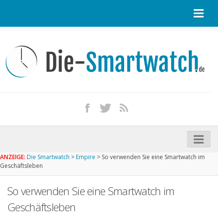
Startseite
Kontakt / Tipp geben
Impressum
Datenschutz
Apple Watch kaufen
iPhone kaufen
ANZEIGE:
Die Smartwatch
>
Empire
>
So verwenden Sie eine Smartwatch im
Startseite
Geschäftsleben
Aktuelle Smartwatches im Test
So verwenden Sie eine Smartwatch im
Kommende Smartwatches
Geschäftsleben
Marken und Modelle