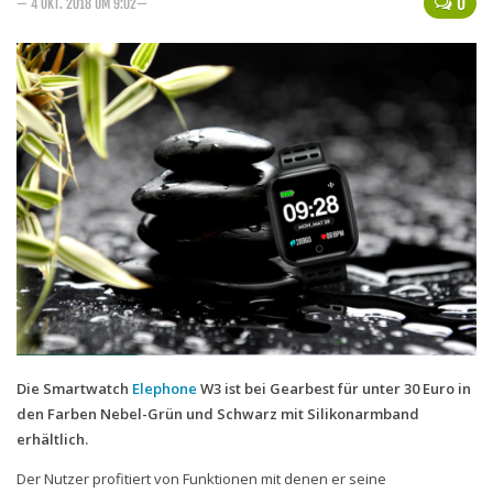
0
— 4 OKT. 2018 UM 9:02—
Handytarife
BASE
Smartphonetarife
Datentarife
o2
Smartphonetarife
Prepaid-Tarife
Datentarife
Flatrate-Prepaidtarife
Mobilfunk-Vergleichsrechner
Die Smartwatch
Elephone
W3 ist bei Gearbest für unter 30 Euro in
den Farben Nebel-Grün und Schwarz mit Silikonarmband
Mobilfunk-Tarifrechner
erhältlich.
Flatrate-Datentarife
Der Nutzer profitiert von Funktionen mit denen er seine