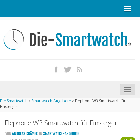
Startseite
Kontakt / Tipp geben
Impressum
Datenschutz
Apple Watch kaufen
iPhone kaufen
Die Smartwatch
>
Smartwatch-Angebote
>
Elephone W3 Smartwatch für
Startseite
Einsteiger
Aktuelle Smartwatches im Test
Elephone W3 Smartwatch für Einsteiger
Kommende Smartwatches
VON
ANDREAS KRÄMER
IN
SMARTWATCH-ANGEBOTE
Marken und Modelle