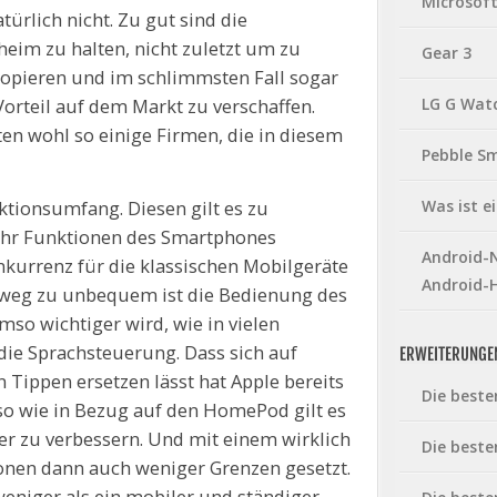
Microsof
türlich nicht. Zu gut sind die
eim zu halten, nicht zuletzt um zu
Gear 3
kopieren und im schlimmsten Fall sogar
LG G Wat
Vorteil auf dem Markt zu verschaffen.
ten wohl so einige Firmen, die in diesem
Pebble S
Was ist 
ktionsumfang. Diesen gilt es zu
r Funktionen des Smartphones
Android-N
nkurrenz für die klassischen Mobilgeräte
Android-
htweg zu unbequem ist die Bedienung des
so wichtiger wird, wie in vielen
die Sprachsteuerung. Dass sich auf
ERWEITERUNGE
ippen ersetzen lässt hat Apple bereits
Die beste
so wie in Bezug auf den HomePod gilt es
ter zu verbessern. Und mit einem wirklich
Die beste
onen dann auch weniger Grenzen gesetzt.
niger als ein mobiler und ständiger