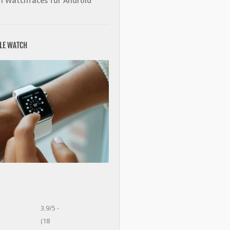
n Watchfaces für Android
PLE WATCH
3.9/5 -
(18