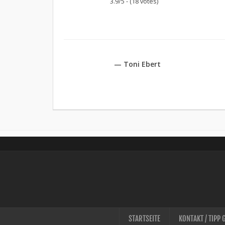
3.9/5 - (18 votes)
— Toni Ebert
STARTSEITE
KONTAKT / TIPP 