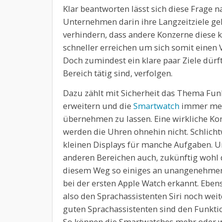
Klar beantworten lässt sich diese Frage na
Unternehmen darin ihre Langzeitziele geh
verhindern, dass andere Konzerne diese 
schneller erreichen um sich somit einen 
Doch zumindest ein klare paar Ziele dürf
Bereich tätig sind, verfolgen.
Dazu zählt mit Sicherheit das Thema Fun
erweitern und die
Smartwatch
immer meh
übernehmen zu lassen. Eine wirkliche Ko
werden die Uhren ohnehin nicht. Schlic
kleinen Displays für manche Aufgaben. Um
anderen Bereichen auch, zukünftig wohl 
diesem Weg so einiges an unangenehmen T
bei der ersten Apple Watch erkannt. Eben
also den Sprachassistenten Siri noch wei
guten Sprachassistenten sind den Funkti
So können die Smartwatches mehr oder we