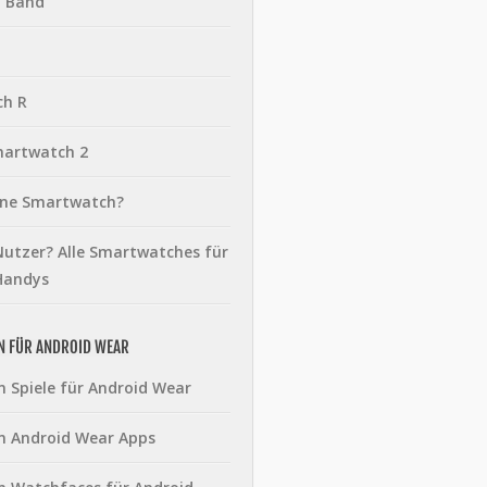
t Band
ch R
martwatch 2
eine Smartwatch?
utzer? Alle Smartwatches für
Handys
N FÜR ANDROID WEAR
n Spiele für Android Wear
n Android Wear Apps