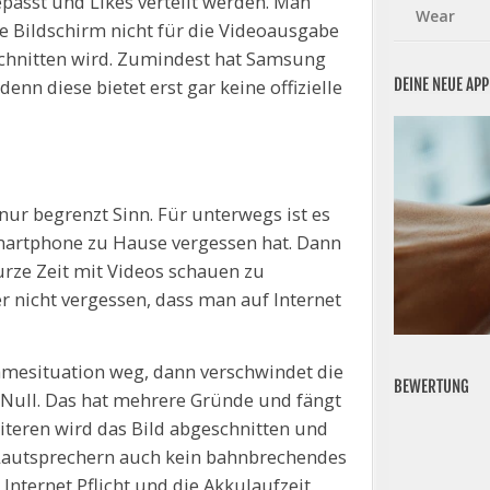
passt und Likes verteilt werden. Man
Wear
e Bildschirm nicht für die Videoausgabe
beschnitten wird. Zumindest hat Samsung
DEINE NEUE AP
nn diese bietet erst gar keine offizielle
 nur begrenzt Sinn. Für unterwegs ist es
martphone zu Hause vergessen hat. Dann
urze Zeit mit Videos schauen zu
r nicht vergessen, dass man auf Internet
esituation weg, dann verschwindet die
BEWERTUNG
Null. Das hat mehrere Gründe und fängt
iteren wird das Bild abgeschnitten und
 Lautsprechern auch kein bahnbrechendes
Internet Pflicht und die Akkulaufzeit