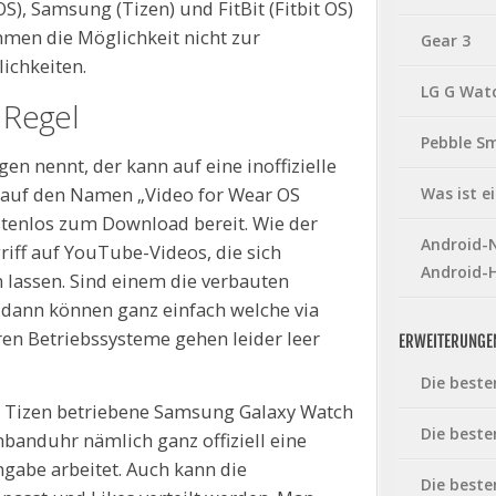
), Samsung (Tizen) und FitBit (Fitbit OS)
men die Möglichkeit nicht zur
Gear 3
ichkeiten.
LG G Wat
 Regel
Pebble S
n nennt, der kann auf eine inoffizielle
t auf den Namen „Video for Wear OS
Was ist 
tenlos zum Download bereit. Wie der
Android-N
iff auf YouTube-Videos, die sich
Android-
 lassen. Sind einem die verbauten
 dann können ganz einfach welche via
en Betriebssysteme gehen leider leer
ERWEITERUNGE
Die beste
it Tizen betriebene Samsung Galaxy Watch
Die beste
mbanduhr nämlich ganz offiziell eine
gabe arbeitet. Auch kann die
Die beste