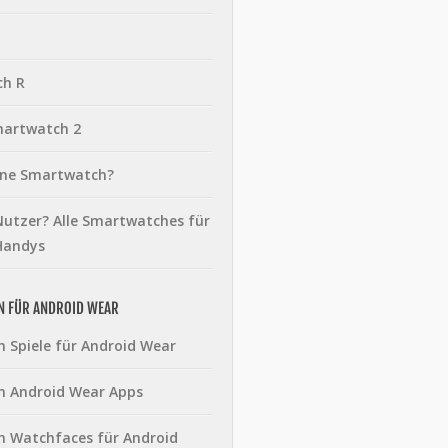
ch R
martwatch 2
eine Smartwatch?
utzer? Alle Smartwatches für
Handys
N FÜR ANDROID WEAR
n Spiele für Android Wear
n Android Wear Apps
n Watchfaces für Android