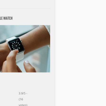
PLE WATCH
3.9/5 -
(16
votes)