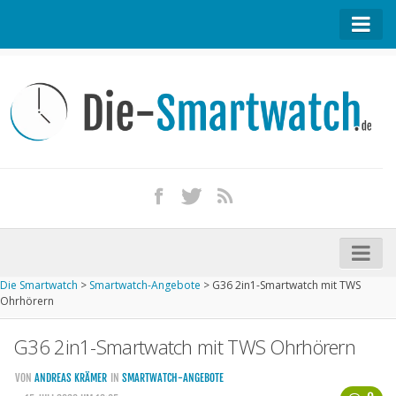
Startseite
Kontakt / Tipp geben
Impressum
Datenschutz
Apple Watch kaufen
iPhone kaufen
Die Smartwatch
>
Smartwatch-Angebote
>
G36 2in1-Smartwatch mit TWS
Startseite
Ohrhörern
Aktuelle Smartwatches im Test
G36 2in1-Smartwatch mit TWS Ohrhörern
Kommende Smartwatches
VON
ANDREAS KRÄMER
IN
SMARTWATCH-ANGEBOTE
Marken und Modelle