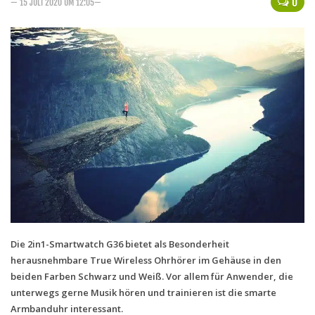
0
— 15 JULI 2020 UM 12:05—
Handytarife
BASE
Smartphonetarife
Datentarife
o2
Smartphonetarife
Prepaid-Tarife
Datentarife
Flatrate-Prepaidtarife
Mobilfunk-Vergleichsrechner
Die 2in1-Smartwatch G36 bietet als Besonderheit
herausnehmbare True Wireless Ohrhörer im Gehäuse in den
Mobilfunk-Tarifrechner
beiden Farben Schwarz und Weiß. Vor allem für Anwender, die
Flatrate-Datentarife
unterwegs gerne Musik hören und trainieren ist die smarte
Armbanduhr interessant.