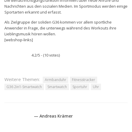
Die Benachrichtigungsfunktion informiert über neue Anrufe und
Nachrichten aus den sozialen Medien. Im Sportmodus werden einige
Sportarten erkannt und erfasst.
Als Zielgruppe der soliden G36 kommen vor allem sportliche
Anwender in Frage, die unterwegs während des Workouts ihre
Lieblingsmusik hören wollen.
[webshop-links]
4.2/5 - (10 votes)
Weitere Themen:
Armbanduhr
Fitnesstracker
G36 2in1-Smartwatch
Smartwatch
Sportuhr
Uhr
— Andreas Krämer