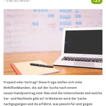
0
— 8 MAI 2021 UM 6:45—
Handytarife
BASE
Smartphonetarife
Datentarife
o2
Smartphonetarife
Prepaid-Tarife
Datentarife
Flatrate-Prepaidtarife
Mobilfunk-Vergleichsrechner
Prepaid oder Vertrag
? Diese Frage stellen sich viele
Mobilfunkkunden, die auf der Suche nach einem
Mobilfunk-Tarifrechner
neuen
Handyvertrag
sind. Was sind die Unterschiede und welche
Flatrate-Datentarife
Vor- und Nachteile gibt es? m Weiteren wird der Sache
nachgegangen und du erfährst, was jeweils für und gegen