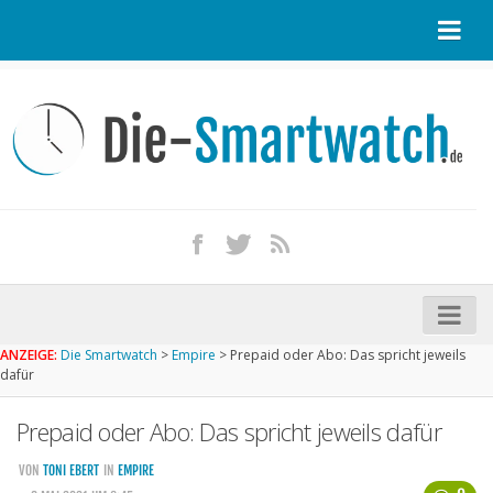
Startseite
Kontakt / Tipp geben
Impressum
Datenschutz
Apple Watch kaufen
iPhone kaufen
ANZEIGE:
Die Smartwatch
>
Empire
>
Prepaid oder Abo: Das spricht jeweils
Startseite
dafür
Aktuelle Smartwatches im Test
Prepaid oder Abo: Das spricht jeweils dafür
Kommende Smartwatches
VON
TONI EBERT
IN
EMPIRE
Marken und Modelle