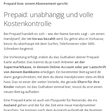
Prepaid bzw. einem Abonnement spricht.
Prepaid: unabhängig und volle
Kostenkontrolle
Bei Prepaid handelt es sich – wie der Name bereits sagt – um einen
Handytarif, der
im Voraus bezahlt
wird. Du gehst also in Vorkasse,
bevor du überhaupt mit dem Surfen, Telefonieren oder SMS-
Schreiben beginnst.
Die Vorleistung erfolgt, indem du das Guthaben deiner Prepaid-
Karte auflädst. Das kannst du je nach Anbieter
an der
Supermarktkasse, in deinem Online-Account oder per Lastschrift
von deinem Bankkonto
erledigen. Ein bestimmter Betrag wird dir
dann gutgeschrieben, mit dem du deine Handykosten stets im Blick
hast. Das ist einer der vielen Vorteile, die gerade
Eltern für ihre
Kinder
nutzen. Ist das Guthaben einmal leer, musst du erst einen
neuen Betrag aufladen.
Eine Prepaid-Karte ist auch ein Pluspunkt für Reisende, die ins
Ausland
gehen und die für die Zeit eine neue Handynummer
brauchen. Sie können nach dem Auslandsaufenthalt die Nummer