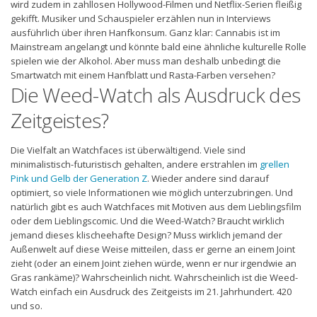
wird zudem in zahllosen Hollywood-Filmen und Netflix-Serien fleißig
gekifft. Musiker und Schauspieler erzählen nun in Interviews
ausführlich über ihren Hanfkonsum. Ganz klar: Cannabis ist im
Mainstream angelangt und könnte bald eine ähnliche kulturelle Rolle
spielen wie der Alkohol. Aber muss man deshalb unbedingt die
Smartwatch mit einem Hanfblatt und Rasta-Farben versehen?
Die Weed-Watch als Ausdruck des
Zeitgeistes?
Die Vielfalt an Watchfaces ist überwältigend. Viele sind
minimalistisch-futuristisch gehalten, andere erstrahlen im
grellen
Pink und Gelb der Generation Z
. Wieder andere sind darauf
optimiert, so viele Informationen wie möglich unterzubringen. Und
natürlich gibt es auch Watchfaces mit Motiven aus dem Lieblingsfilm
oder dem Lieblingscomic. Und die Weed-Watch? Braucht wirklich
jemand dieses klischeehafte Design? Muss wirklich jemand der
Außenwelt auf diese Weise mitteilen, dass er gerne an einem Joint
zieht (oder an einem Joint ziehen würde, wenn er nur irgendwie an
Gras rankäme)? Wahrscheinlich nicht. Wahrscheinlich ist die Weed-
Watch einfach ein Ausdruck des Zeitgeists im 21. Jahrhundert. 420
und so.