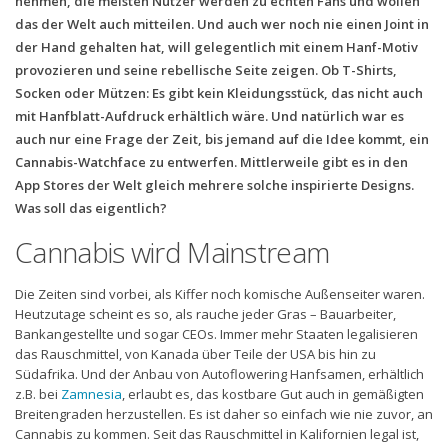
nehmen, die meisten Nutzer werden zu echten Fans und wollen
das der Welt auch mitteilen. Und auch wer noch nie einen Joint in
der Hand gehalten hat, will gelegentlich mit einem Hanf-Motiv
provozieren und seine rebellische Seite zeigen. Ob T-Shirts,
Socken oder Mützen: Es gibt kein Kleidungsstück, das nicht auch
mit Hanfblatt-Aufdruck erhältlich wäre. Und natürlich war es
auch nur eine Frage der Zeit, bis jemand auf die Idee kommt, ein
Cannabis-Watchface zu entwerfen. Mittlerweile gibt es in den
App Stores der Welt gleich mehrere solche inspirierte Designs.
Was soll das eigentlich?
Cannabis wird Mainstream
Die Zeiten sind vorbei, als Kiffer noch komische Außenseiter waren.
Heutzutage scheint es so, als rauche jeder Gras – Bauarbeiter,
Bankangestellte und sogar CEOs. Immer mehr Staaten legalisieren
das Rauschmittel, von Kanada über Teile der USA bis hin zu
Südafrika. Und der Anbau von Autoflowering Hanfsamen, erhältlich
z.B. bei
Zamnesia
, erlaubt es, das kostbare Gut auch in gemäßigten
Breitengraden herzustellen. Es ist daher so einfach wie nie zuvor, an
Cannabis zu kommen. Seit das Rauschmittel in Kalifornien legal ist,