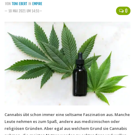
VON
TONI EBERT
IN
EMPIRE
Handytarife
0
— 18 MAI 2021 UM 14:51—
BASE
Smartphonetarife
Datentarife
o2
Smartphonetarife
Prepaid-Tarife
Datentarife
Flatrate-Prepaidtarife
Mobilfunk-Vergleichsrechner
Mobilfunk-Tarifrechner
Cannabis übt schon immer eine seltsame Faszination aus. Manche
Leute nehmen es zum Spaß, andere aus medizinischen oder
Flatrate-Datentarife
religiösen Gründen. Aber egal aus welchem Grund sie Cannabis