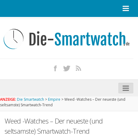
Startseite
Kontakt / Tipp geben
Impressum
Datenschutz
Apple Watch kaufen
iPhone kaufen
ANZEIGE:
Die Smartwatch
>
Empire
>
Weed -Watches – Der neueste (und
Startseite
seltsamste) Smartwatch-Trend
Aktuelle Smartwatches im Test
Weed -Watches – Der neueste (und
Kommende Smartwatches
seltsamste) Smartwatch-Trend
Marken und Modelle