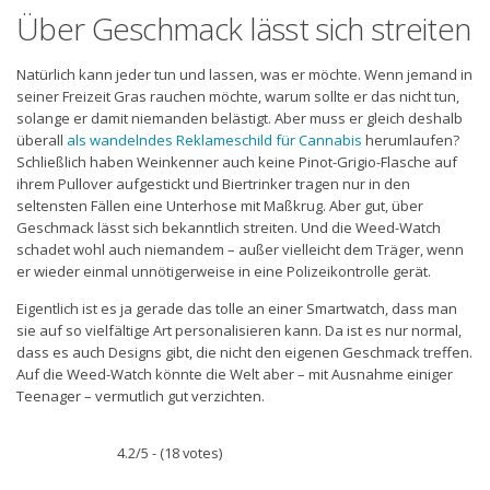
Über Geschmack lässt sich streiten
Natürlich kann jeder tun und lassen, was er möchte. Wenn jemand in
seiner Freizeit Gras rauchen möchte, warum sollte er das nicht tun,
solange er damit niemanden belästigt. Aber muss er gleich deshalb
überall
als wandelndes Reklameschild für Cannabis
herumlaufen?
Schließlich haben Weinkenner auch keine Pinot-Grigio-Flasche auf
ihrem Pullover aufgestickt und Biertrinker tragen nur in den
seltensten Fällen eine Unterhose mit Maßkrug. Aber gut, über
Geschmack lässt sich bekanntlich streiten. Und die Weed-Watch
schadet wohl auch niemandem – außer vielleicht dem Träger, wenn
er wieder einmal unnötigerweise in eine Polizeikontrolle gerät.
Eigentlich ist es ja gerade das tolle an einer Smartwatch, dass man
sie auf so vielfältige Art personalisieren kann. Da ist es nur normal,
dass es auch Designs gibt, die nicht den eigenen Geschmack treffen.
Auf die Weed-Watch könnte die Welt aber – mit Ausnahme einiger
Teenager – vermutlich gut verzichten.
4.2/5 - (18 votes)