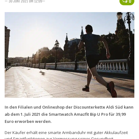
0
— 30 JUNI 2021 UM 12:09—
Handytarife
BASE
Smartphonetarife
Datentarife
o2
Smartphonetarife
Prepaid-Tarife
Datentarife
Flatrate-Prepaidtarife
Mobilfunk-Vergleichsrechner
In den Filialen und Onlineshop der Discounterkette Aldi Süd kann
ab dem 1. Juli 2021 die Smartwatch Amazfit Bip U Pro für 39,99
Mobilfunk-Tarifrechner
Euro erworben werden.
Flatrate-Datentarife
Der Käufer erhält eine smarte Armbanduhr mit guter Akkulaufzeit
und Smartfunktionen zur Vermessung seiner Gesundheit.