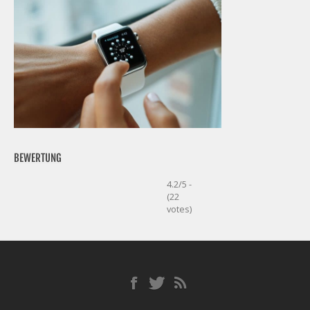
BEWERTUNG
4.2/5 -
(22
votes)