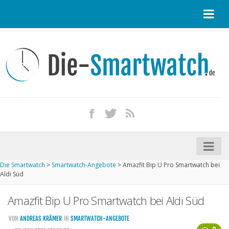
Startseite
Kontakt / Tipp geben
Impressum
Datenschutz
Apple Watch kaufen
iPhone kaufen
Die Smartwatch
>
Smartwatch-Angebote
>
Amazfit Bip U Pro Smartwatch bei
Startseite
Aldi Süd
Aktuelle Smartwatches im Test
Amazfit Bip U Pro Smartwatch bei Aldi Süd
Kommende Smartwatches
VON
ANDREAS KRÄMER
IN
SMARTWATCH-ANGEBOTE
Marken und Modelle