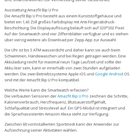
Ausstattung Amazfit Bip U Pro
Die Amazfit Bip U Pro besteht aus einem Kunststoffgehäuse und
bietet ein 1,43 Zoll großes Farbdisplay mit Anti-Fingerabdruck-
Beschichtung. Die Displayauflösung beläuft sich auf 320*302 Pixel.
Auf der Smartwatch sind vier Ziffernblätter verfügbar und es stehen
über vierzig weitere als Download per Zepp-App zur Auswahl.
Die Uhr ist bis 5 ATM wasserdicht und daher kann sie auch beim
Schwimmen, Händewaschen und bei Regen getragen werden. Eine
Akkuladung reicht für maximal neun Tage Laufzeit und sollte der
Akku leer sein, kann er innerhalb von zwei Stunden aufgeladen
werden. Die zwei Betriebssysteme Apple iOS und
Google
Android
OS
sind mit der Amazfit Bip U Pro kompatibel.
Welche Werte kann die Smartwatch erfassen?
Die verbauten Sensoren der
Amazfit Bip U Pro
zeichnen die Schritte,
Kalorienverbrauch, Herzfrequenz, Blutsauerstoffgehalt,
Schlafqualität und Stresslevel auf. Ein GPS-Modul ist integriert und
die Sprachassistentin Amazon Alexa steht zur Verfügung.
Zwischen 60 vorinstallierten Sportmodi kann der Anwender zur
Aufzeichnung seiner Aktivitäten wählen.