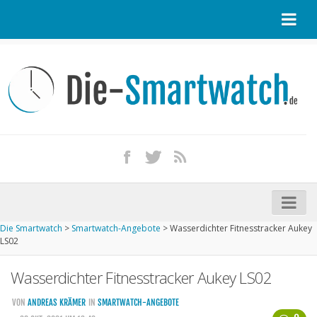
Startseite
Kontakt / Tipp geben
Impressum
Datenschutz
Apple Watch kaufen
iPhone kaufen
Die Smartwatch
>
Smartwatch-Angebote
>
Wasserdichter Fitnesstracker Aukey
Startseite
LS02
Aktuelle Smartwatches im Test
Wasserdichter Fitnesstracker Aukey LS02
Kommende Smartwatches
VON
ANDREAS KRÄMER
IN
SMARTWATCH-ANGEBOTE
Marken und Modelle