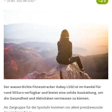
0
— 28 OKT. 2021 UM 13:42—
Handytarife
BASE
Smartphonetarife
Datentarife
o2
Smartphonetarife
Prepaid-Tarife
Datentarife
Flatrate-Prepaidtarife
Mobilfunk-Vergleichsrechner
Der wasserdichte Fitnesstracker Aukey LS02 ist im Handel für
rund 50 Euro verfügbar und bietet eine solide Ausstattung, um
Mobilfunk-Tarifrechner
die Gesundheit und Aktivitäten vermessen zu können.
Flatrate-Datentarife
Als Zielgruppe für die Sportuhr kommen vor allem preisbewusste