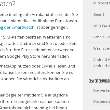
atch?
Microsof
eine intelligente Armbanduhr mit der Sie
Gear 3
naus bietet die Uhr ähnliche Funktionen
LG G Wat
g der Smartwatch
ist aber geringer.
ür SIM-Karten besitzen. Weiterhin sind
Pebble S
stattet. Dadurch sind Sie zu jeder Zeit
Was ist 
ch für Ihre Fitnesseinheiten verwenden.
dem Google Play Store herunterladen.
Android-N
WhatsApp nutzen oder E-Mails lesen und
Android-
zuhause lassen möchten, können Sie es
können Sie sämtliche Aktivitäten an
ERWEITERUNGE
Die beste
er Begleiter mit dem Sie alltägliche
 an Ihrem Handgelenk machen können.
Die beste
Smartphone nicht ständig bei Ihnen