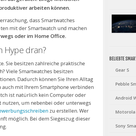
produktiver arbeiten können.
Überraschung, dass Smartwatches
beiten mit der Smartwatch und machen
rwegs oder im Home Office.
h Hype dran?
BELIEBTE SMA
e. Sie besitzen zahlreiche praktische
Gear S
h? Viele Smartwatches besitzen
tionen. Dadurch können Sie Ihren Alltag
Pebble S
ch auch mit Ihrem Smartphone verbinden
tch ist natürlich kein Computer oder
Android 
ht nutzen, um nebenbei oder unterwegs
Bewerbungsschreiben
zu erstellen. Wer
Motorola
kunft möglich. Bei dem Siegeszug dieser
Sony Sma
ng.