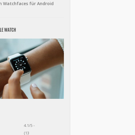
n Watchfaces für Android
PLE WATCH
4.1/5 -
(13