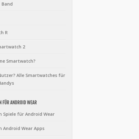
t Band
ch R
martwatch 2
eine Smartwatch?
utzer? Alle Smartwatches für
Handys
N FÜR ANDROID WEAR
n Spiele für Android Wear
n Android Wear Apps