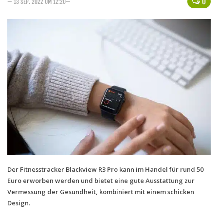
0
— 13 SEP. 2022 UM 12:20—
Handytarife
BASE
Smartphonetarife
Datentarife
o2
Smartphonetarife
Prepaid-Tarife
Datentarife
Flatrate-Prepaidtarife
Mobilfunk-Vergleichsrechner
Der Fitnesstracker Blackview R3 Pro kann im Handel für rund 50
Euro erworben werden und bietet eine gute Ausstattung zur
Mobilfunk-Tarifrechner
Vermessung der Gesundheit, kombiniert mit einem schicken
Flatrate-Datentarife
Design.