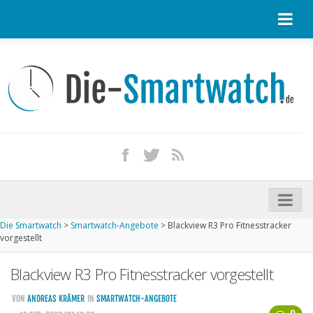
Startseite
Kontakt / Tipp geben
Impressum
Datenschutz
Apple Watch kaufen
iPhone kaufen
Die Smartwatch
>
Smartwatch-Angebote
>
Blackview R3 Pro Fitnesstracker
Startseite
vorgestellt
Aktuelle Smartwatches im Test
Blackview R3 Pro Fitnesstracker vorgestellt
Kommende Smartwatches
VON
ANDREAS KRÄMER
IN
SMARTWATCH-ANGEBOTE
Marken und Modelle