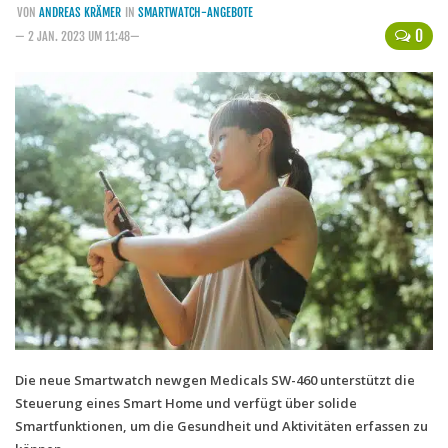
VON
ANDREAS KRÄMER
IN
SMARTWATCH-ANGEBOTE
Handytarife
0
— 2 JAN. 2023 UM 11:48—
BASE
Smartphonetarife
Datentarife
o2
Smartphonetarife
Prepaid-Tarife
Datentarife
Flatrate-Prepaidtarife
Mobilfunk-Vergleichsrechner
Mobilfunk-Tarifrechner
Die neue Smartwatch newgen Medicals SW-460 unterstützt die
Steuerung eines Smart Home und verfügt über solide
Flatrate-Datentarife
Smartfunktionen, um die Gesundheit und Aktivitäten erfassen zu