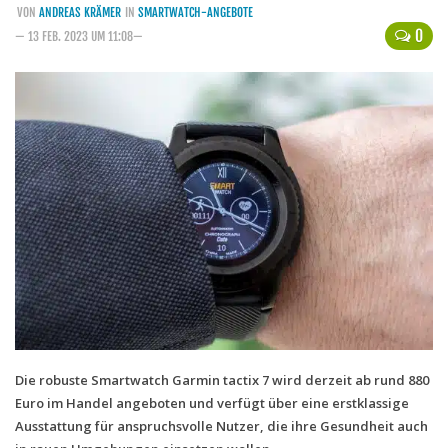
VON
ANDREAS KRÄMER
IN
SMARTWATCH-ANGEBOTE
Handytarife
0
— 13 FEB. 2023 UM 11:08—
BASE
Smartphonetarife
Datentarife
o2
Smartphonetarife
Prepaid-Tarife
Datentarife
Flatrate-Prepaidtarife
Mobilfunk-Vergleichsrechner
Mobilfunk-Tarifrechner
Die robuste Smartwatch Garmin tactix 7 wird derzeit ab rund 880
Euro im Handel angeboten und verfügt über eine erstklassige
Flatrate-Datentarife
Ausstattung für anspruchsvolle Nutzer, die ihre Gesundheit auch