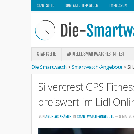
STARTSEITE
KONTAKT / TIPP GEBEN
IMPRESSUM
STARTSEITE
AKTUELLE SMARTWATCHES IM TEST
Die Smartwatch
>
Smartwatch-Angebote
>
Si
Silvercrest GPS Fitne
preiswert im Lidl Onl
VON
ANDREAS KRÄMER
IN
SMARTWATCH-ANGEBOTE
— 9 MAI 20