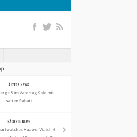
op
ÄLTERE NEWS
harge 5 im Vatertag Sale mit
satten Rabatt
NÄCHSTE NEWS
artwatches Huawei Watch 4