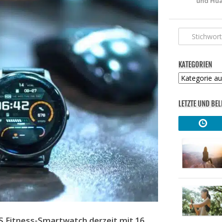
und Hua
KATEGORIEN
Kategorien
LETZTE UND BEL
GPS Fitness-Smartwatch derzeit mit 16