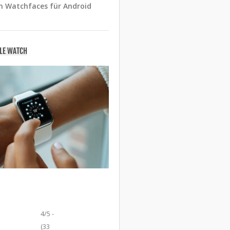
n Watchfaces für Android
PLE WATCH
4/5 -
(33