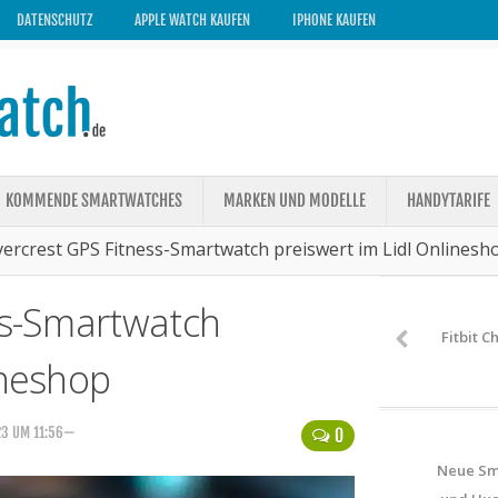
DATENSCHUTZ
APPLE WATCH KAUFEN
IPHONE KAUFEN
KOMMENDE SMARTWATCHES
MARKEN UND MODELLE
HANDYTARIFE
lvercrest GPS Fitness-Smartwatch preiswert im Lidl Onlinesh
ss-Smartwatch
Fitbit C
ineshop
23 UM 11:56—
0
Neue Sm