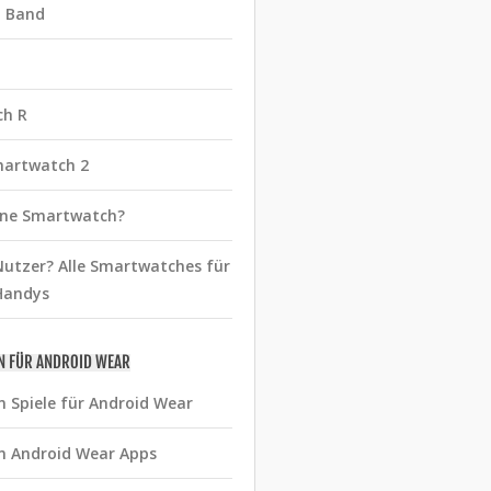
t Band
ch R
martwatch 2
eine Smartwatch?
utzer? Alle Smartwatches für
Handys
N FÜR ANDROID WEAR
n Spiele für Android Wear
n Android Wear Apps