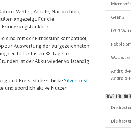
Microsof
Datum, Wetter, Anrufe, Nachrichten,
Gear 3
täten angezeigt. Für die
 Erinnerungsfunktion.
LG G Wat
id sind mit der Fitnessuhr kompatibel,
Pebble S
App zur Auswertung der aufgezeichneten
ng reicht für bis zu 38 Tage im
Was ist 
tunden ist der Akku wieder vollständig
Android-N
Android-
ng und Preis ist die schicke
Silvercrest
e und sportlich aktive Nutzer
ERWEITERUNGE
Die beste
Die beste