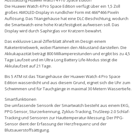
Ausstattung Huawei Watch 4 Pro Space Edition
Die Huawei Watch 4 Pro Space Edition verfügt über ein 1,5 Zoll
großes AMOLED-Display in rundlicher Form mit 466*466 Pixeln
Auflösung. Das Titangehäuse hat eine DLC-Beschichtung, wodurch
die Smartwatch eine hohe Kratzfestigkeit aufweisen soll. Das
Display wird durch Saphirglas vor Kratzern bewahrt.
Das exklusive Laval-Zifferblatt ähnelt im Design einem
Raketentriebwerk, wobei Flammen den Akkustand darstellen. Die
Akkukapazität beträgt 800 Milliamperestunden und ergibt bis zu 4,5
Tage Laufzeit und im Ultra Long Battery Life-Modus steigt die
Akkulaufzeit auf 21 Tage.
Bis 5 ATM ist das Titangehäuse der Huawei Watch 4 Pro Space
Edition wasserdicht und aus diesem Grund, eignet sich die Uhr zum
Schwimmen und für Tauchgänge in maximal 30 Metern Wassertiefe.
Smartfunktionen
Die umfassende Sensorik der Smartwatch besteht aus einem EKG,
PPG-Sensor, Sturzerkennung, Zyklus-Tracking, TruSleep 2.0 Schlaf-
Tracking und Sensoren zur Hauttemperatur-Messung. Der PPG-
Sensor dient der Erfassung der Herzfrequenz und der
Blutsauerstoffsättigung.