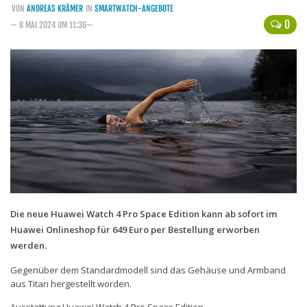
VON
ANDREAS KRÄMER
IN
SMARTWATCH-ANGEBOTE
Handytarife
0
— 8 MAI 2024 UM 11:36—
BASE
Smartphonetarife
Datentarife
o2
Smartphonetarife
Prepaid-Tarife
Datentarife
Flatrate-Prepaidtarife
Die neue Huawei Watch 4 Pro Space Edition kann ab sofort im
Huawei Onlineshop für 649 Euro per Bestellung erworben
Mobilfunk-Vergleichsrechner
werden.
Mobilfunk-Tarifrechner
Gegenüber dem Standardmodell sind das Gehäuse und Armband
Flatrate-Datentarife
aus Titan hergestellt worden.